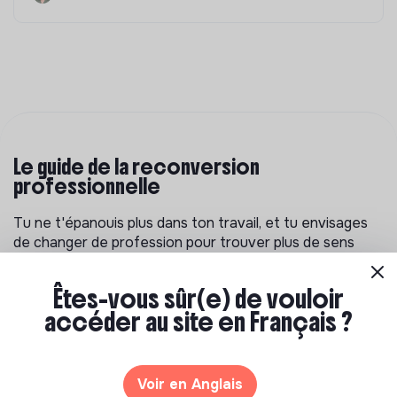
Le guide de la reconversion
professionnelle
Tu ne t'épanouis plus dans ton travail, et tu envisages
de changer de profession pour trouver plus de sens
dans ta vie professionnelle ? Découvre les ressources
pour t'aider à réflechir à un projet de reconversion et
Êtes-vous sûr(e) de vouloir
trouver ta voie.
accéder au site en Français ?
Voir en Anglais