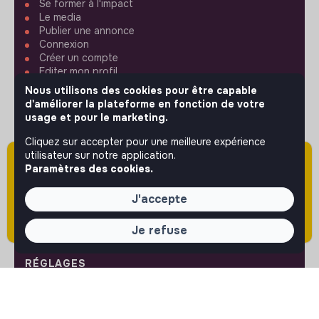
Se former à l'impact
Le media
Publier une annonce
Connexion
Créer un compte
Editer mon profil
Espace recruteur
Nous utilisons des cookies pour être capable
Les fiches métiers
d'améliorer la plateforme en fonction de votre
Offres d'emploi
usage et pour le marketing.
Offres de stage
Offres d'alternance
Cliquez sur accepter pour une meilleure expérience
utilisateur sur notre application.
Attention cette annonce a été publiée il y a
Paramètres des cookies.
ASSISTANCE
plus de 60 jours (le 02/06/2026) et est sans
doute expirée ou non mise à jour.
J'accepte
Nous contacter
FAQ
Conditions d'utilisation
Je refuse
RÉGLAGES
Langues ou régions
Plan du site
Paramètres des cookies