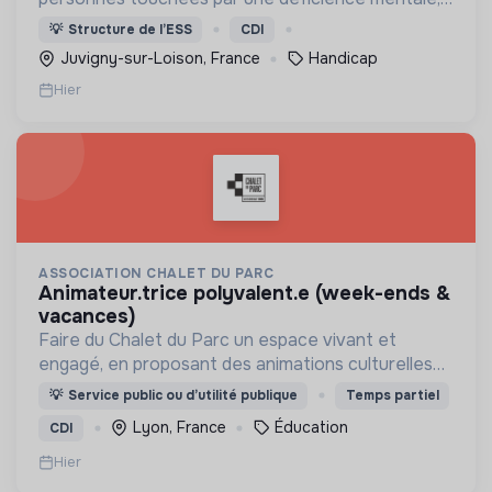
un handicap physique ou psychique
💡
Structure de l’ESS
CDI
Juvigny-sur-Loison, France
Handicap
Hier
ASSOCIATION CHALET DU PARC
animateur.trice polyvalent.e (week-ends &
vacances)
Faire du Chalet du Parc un espace vivant et
engagé, en proposant des animations culturelles
et pédagogiques (ateliers, expos, jeux) pour vivre
💡
Service public ou d’utilité publique
Temps partiel
une expérience accessible et inspirante.
Lyon, France
Éducation
CDI
Hier