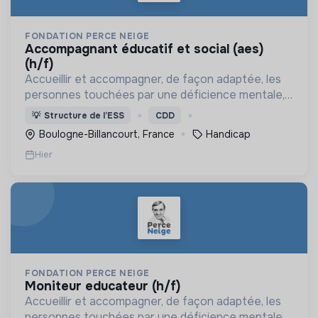
FONDATION PERCE NEIGE
accompagnant éducatif et social (aes)
(h/f)
Accueillir et accompagner, de façon adaptée, les
personnes touchées par une déficience mentale,
un handicap physique ou psychique
💡
Structure de l’ESS
CDD
Boulogne-Billancourt, France
Handicap
Hier
FONDATION PERCE NEIGE
moniteur educateur (h/f)
Accueillir et accompagner, de façon adaptée, les
personnes touchées par une déficience mentale,