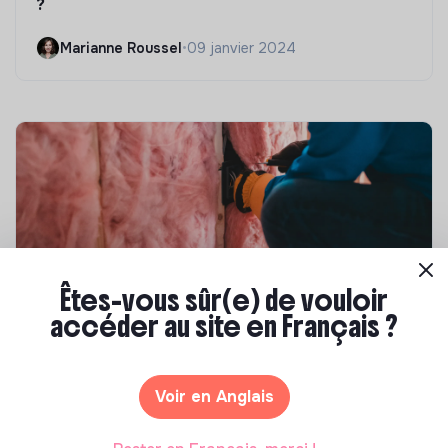
?
Marianne Roussel
•
09 janvier 2024
Êtes-vous sûr(e) de vouloir
accéder au site en Français ?
Compétences & formations
Top 8 des formations en rénovation
énergétique des bâtiments
Voir en Anglais
Marianne Roussel
•
21 janvier 2025