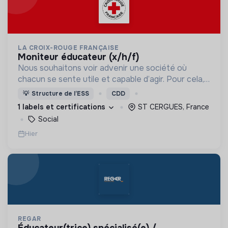
LA CROIX-ROUGE FRANÇAISE
moniteur éducateur (x/h/f)
Nous souhaitons voir advenir une société où
chacun se sente utile et capable d’agir. Pour cela,
nous proposons des moyens et des lieux
💡
Structure de l’ESS
CDD
d’engagement innovants et adaptés à tous.
1 labels et certifications
ST CERGUES, France
Social
Hier
REGAR