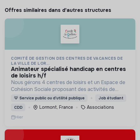
Offres similaires dans d'autres structures
COMITÉ DE GESTION DES CENTRES DE VACANCES DE
LA VILLE DE LOR...
animateur spécialisé handicap en centres
de loisirs h/f
Nous gérons 4 centres de loisirs et un Espace de
Cohésion Sociale proposant des activités de
Français Langue Étrangère (FLE),
💡
Service public ou d’utilité publique
Job étudiant
d’accompagnement à la scolarité (CLAS) et
Lormont, France
Associations
CDD
d’accès aux droits.
Hier