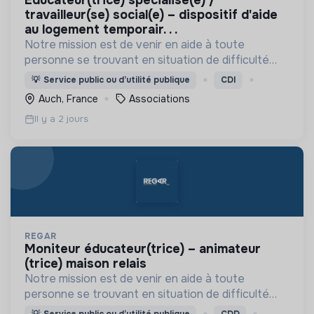
éducateur(trice) spécialisé(e) /
travailleur(se) social(e) – dispositif d'aide
au logement temporair. . .
Notre mission est de venir en aide à toute
personne se trouvant en situation de difficulté
matérielle, en détresse psychique et plus
💡
Service public ou d’utilité publique
CDI
généralement en situation d’exclusion sociale ou
Auch, France
Associations
professionnelle.
Il y a 2 jours
REGAR
moniteur éducateur(trice) – animateur
(trice) maison relais
Notre mission est de venir en aide à toute
personne se trouvant en situation de difficulté
matérielle, en détresse psychique et plus
💡
Service public ou d’utilité publique
CDD