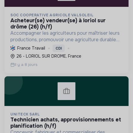
SOC COOPERATIVE AGRICOLE VALSOLEIL
acheteur(se) vendeur(se) à loriol sur
drôme (26) (h/f)
Accompagner les agriculteurs pour maîtriser leurs
productions, promouvoir une agriculture durable
(bio, HVE, faible en pesticides), soutenir le
France Travail
CDI
commerce équitable et local, et préserver les
26 - LORIOL SUR DROME, France
ressources...
Il y a 8 jours
UNITECK SARL
technicien achats, approvisionnements et
planification (h/f)
Concevoir, fabriquer et commercialiser des