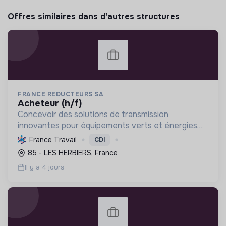
Offres similaires dans d'autres structures
FRANCE REDUCTEURS SA
acheteur (h/f)
Concevoir des solutions de transmission
innovantes pour équipements verts et énergies
renouvelables. Pionnier de l'électrification, nous
France Travail
CDI
réduisons les émissions et dépendance aux terres
85 - LES HERBIERS, France
rares pour un ...
Il y a 4 jours