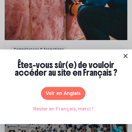
Compétences & formations
Top 8 des formations en rénovation
Êtes-vous sûr(e) de vouloir
énergétique des bâtiments
accéder au site en Français ?
Marianne Roussel
•
21 janvier 2025
Voir en Anglais
Rester en Français, merci !