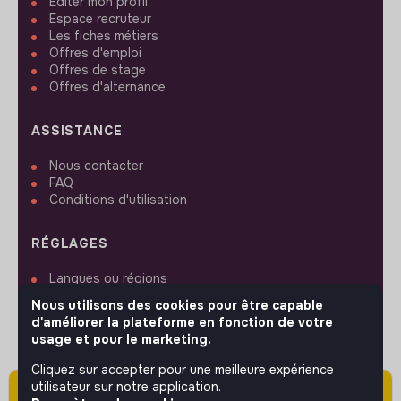
Editer mon profil
Espace recruteur
Les fiches métiers
Offres d'emploi
Offres de stage
Offres d'alternance
ASSISTANCE
Nous contacter
FAQ
Conditions d'utilisation
RÉGLAGES
Langues ou régions
Plan du site
Nous utilisons des cookies pour être capable
Paramètres des cookies
d'améliorer la plateforme en fonction de votre
usage et pour le marketing.
Cliquez sur accepter pour une meilleure expérience
utilisateur sur notre application.
Attention cette annonce a été publiée il y a