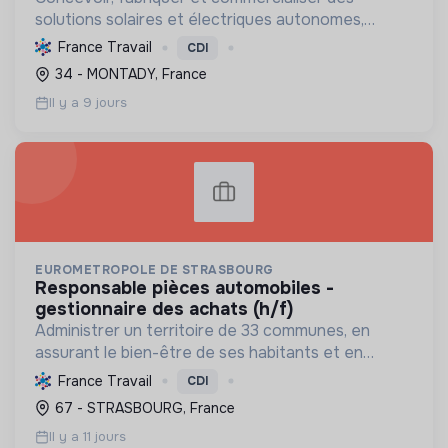
solutions solaires et électriques autonomes,
fiables et françaises, pour des applications
France Travail
CDI
embarquées et sites isolés, favorisant la transition
34 - MONTADY, France
écologique.
Il y a 9 jours
EUROMETROPOLE DE STRASBOURG
responsable pièces automobiles -
gestionnaire des achats (h/f)
Administrer un territoire de 33 communes, en
assurant le bien-être de ses habitants et en
menant une transition écologique ambitieuse vers
France Travail
CDI
la neutralité carbone et l'économie circulaire.
67 - STRASBOURG, France
Il y a 11 jours