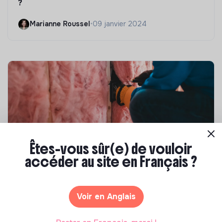
?
Marianne Roussel
•
09 janvier 2024
Êtes-vous sûr(e) de vouloir
accéder au site en Français ?
Compétences & formations
Top 8 des formations en rénovation
énergétique des bâtiments
Voir en Anglais
Marianne Roussel
•
21 janvier 2025