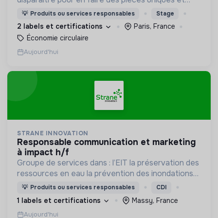
originales. Notre manufacture d’upcycling s'inscrit
💡
Produits ou services responsables
Stage
en circuit court et dans l’économie sociale et
2 labels et certifications
Paris, France
solidaire.
Économie circulaire
Aujourd'hui
STRANE INNOVATION
responsable communication et marketing
à impact h/f
Groupe de services dans : l’EIT la préservation des
ressources en eau la prévention des inondations
l’agriculture durable et les écosystèmes
💡
Produits ou services responsables
CDI
terrestres les sciences cognitives
1 labels et certifications
Massy, France
Aujourd'hui