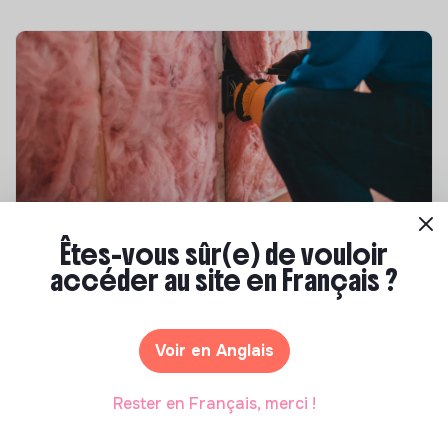
Compétences & formations
Êtes-vous sûr(e) de vouloir
accéder au site en Français ?
Top 8 des formations en rénovation
énergétique des bâtiments
Marianne Roussel
•
21 janvier 2025
Voir en Anglais
Rester en Français, merci !