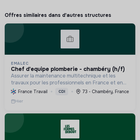
Offres similaires dans d'autres structures
EMALEC
chef d'equipe plomberie - chambéry (h/f)
Assurer la maintenance multitechnique et les
travaux pour les professionnels en France et en
Europe, en intégrant des solutions durables et en
France Travail
73 - Chambéry, France
CDI
promouvant un environnement de travail éthique
Hier
et inclusi...