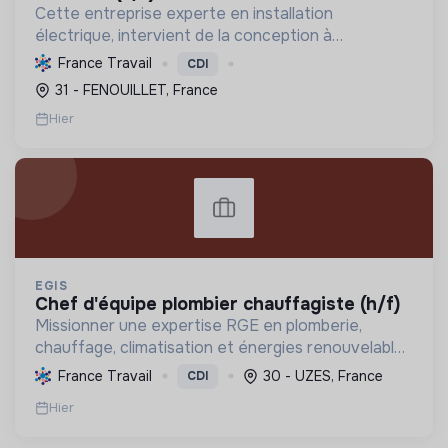
Cette entreprise experte en installation
électrique, intervient de la conception à
l'exploitation, notamment pour les centrales
France Travail
CDI
photovoltaïques. Elle contribue à la transition
31 - FENOUILLET, France
écologique avec son Labe...
Hier
EGIS
chef d'équipe plombier chauffagiste (h/f)
Missionner une expertise RGE en plomberie,
chauffage, climatisation et énergies renouvelables
pour les particuliers, professionnels et
France Travail
30 - UZES, France
CDI
collectivités, œuvrant pour la transition
Hier
énergétique et l'effica...