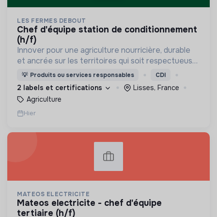
LES FERMES DEBOUT
chef d'équipe station de conditionnement
(h/f)
Innover pour une agriculture nourricière, durable
et ancrée sur les territoires qui soit respectueuse
de l'humain et des écosystèmes
💡
Produits ou services responsables
CDI
2 labels et certifications
Lisses, France
Agriculture
Hier
MATEOS ELECTRICITE
mateos electricite - chef d'équipe
tertiaire (h/f)