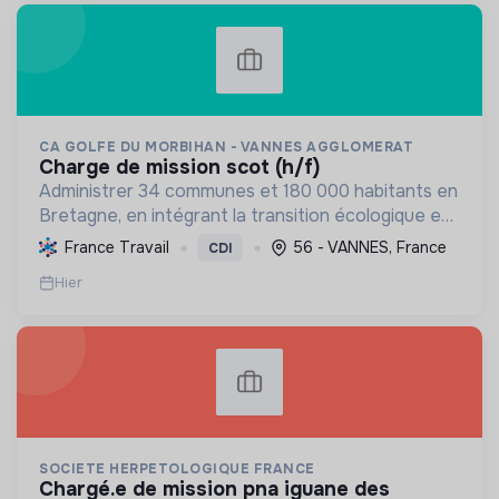
CA GOLFE DU MORBIHAN - VANNES AGGLOMERAT
charge de mission scot (h/f)
Administrer 34 communes et 180 000 habitants en
Bretagne, en intégrant la transition écologique et
sociale par une planification résiliente, des achats
France Travail
56 - VANNES, France
CDI
durables et le soutien à l'économie verte.
Hier
SOCIETE HERPETOLOGIQUE FRANCE
chargé.e de mission pna iguane des