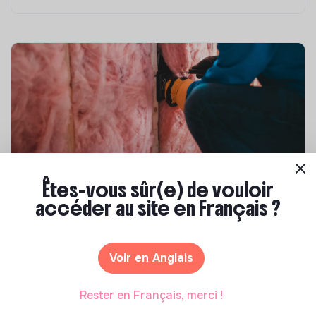
Êtes-vous sûr(e) de vouloir
Compétences & formations
accéder au site en Français ?
Top 8 des formations en rénovation
énergétique des bâtiments
Voir en Anglais
Marianne Roussel
•
21 janvier 2025
Rester en Français, merci !