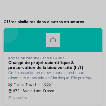
Offres similaires dans d'autres structures
ROOTS OF THE SEA - RASIN LANME
chargé de projet scientifique &
préservation de la biodiversité (h/f)
Cette association oeuvre pour la résilience
climatique et sociale en Martinique. Elle protège et
restaure les écosystèmes marins et côtiers,
France Travail
CDD
sensibilise le public et mobilise les citoyens pour un
972 - Sainte-Luce, France
aven...
Aujourd'hui