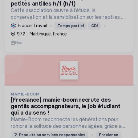
petites antilles h/f (h/f)
Cette association œuvre à l'étude, la
conservation et la sensibilisation sur les reptiles et
amphibiens. Elle protège ces espèces et leurs
France Travail
Temps partiel
CDI
habitats, améliore les connaissances scientifiques
972 - Martinique, France
et promeut...
Hier
MAMIE-BOOM
[freelance] mamie-boom recrute des
gentils accompagnateurs, le job étudiant
qui a du sens !
Mamie-Boom reconnecte les générations pour
rompre la solitude des personnes âgées, grâce aux
visites d'étudiants chaque semaine.
💡
Produits ou services responsables
Freelance