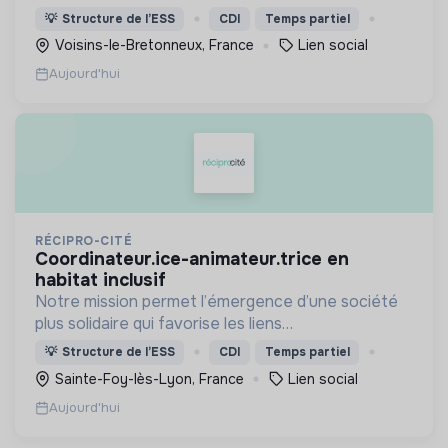
intergénérationnels pour accompagner le
💡
Structure de l’ESS
CDI
Temps partiel
vieillissement de la population et agir contre le
Voisins-le-Bretonneux, France
Lien social
délitement du lien social
Aujourd'hui
RÉCIPRO-CITÉ
coordinateur.ice-animateur.trice en
habitat inclusif
Notre mission permet l’émergence d’une société
plus solidaire qui favorise les liens
intergénérationnels pour accompagner le
💡
Structure de l’ESS
CDI
Temps partiel
vieillissement de la population et agir contre le
Sainte-Foy-lès-Lyon, France
Lien social
délitement du lien social
Aujourd'hui