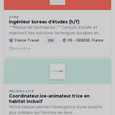
STME
ingénieur bureau d'études (h/f)
**Mission de l'entreprise :** Conçoit, installe et
maintient des solutions techniques durables en
génie climatique, électrique et plomberie. Certifiée
France Travail
06 - GRASSE, France
CDI
RGE, elle optimise l'énergie et le bien-être, pou...
Aujourd'hui
RÉCIPRO-CITÉ
coordinateur.ice-animateur.trice en
habitat inclusif
Notre mission permet l’émergence d’une société
plus solidaire qui favorise les liens