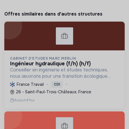
Offres similaires dans d'autres structures
CABINET D'ETUDES MARC MERLIN
ingénieur hydraulique (f/h) (h/f)
Conseiller en ingénierie et études techniques,
nous œuvrons pour une transition écologique
durable. Nous concevons des infrastructures
France Travail
CDI
innovantes, gérons les ressources, préservons la
26 - Saint-Paul-Trois-Châteaux, France
biodiversité et ...
Aujourd'hui