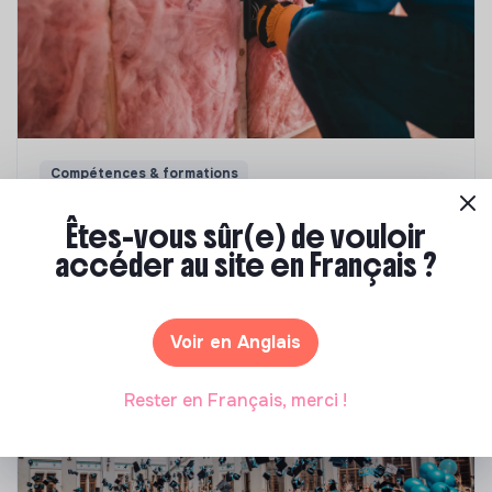
Compétences & formations
Top 8 des formations en rénovation
Êtes-vous sûr(e) de vouloir
énergétique des bâtiments
accéder au site en Français ?
Marianne Roussel
•
21 janvier 2025
Voir en Anglais
Rester en Français, merci !