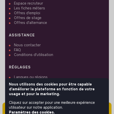
Espace recruteur
Les fiches métiers
Offres d'emploi
Offres de stage
Offres d'alternance
ASSISTANCE
Nous contacter
FAQ
Conditions d'utilisation
RÉGLAGES
Langues ou régions
Plan du site
Nous utilisons des cookies pour être capable
Paramètres des cookies
d'améliorer la plateforme en fonction de votre
usage et pour le marketing.
Cliquez sur accepter pour une meilleure expérience
utilisateur sur notre application.
Attention cette annonce a été publiée il y a
Paramètres des cookies.
SUIVEZ-NOUS