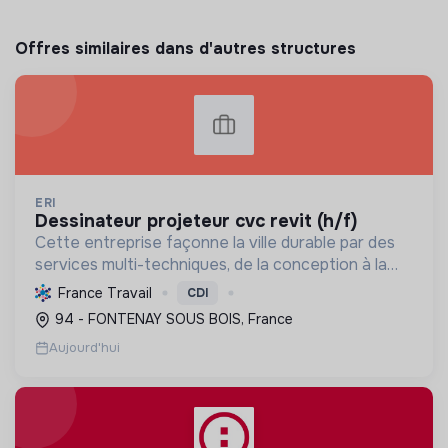
Offres similaires dans d'autres structures
ERI
dessinateur projeteur cvc revit (h/f)
Cette entreprise façonne la ville durable par des
services multi-techniques, de la conception à la
maintenance, pour bâtiments et infrastructures,
France Travail
CDI
en génie électrique et climatique. Elle a le Label
94 - FONTENAY SOUS BOIS, France
RG...
Aujourd'hui