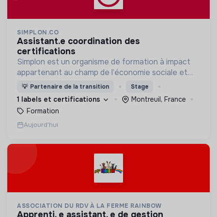
SIMPLON.CO
assistant.e coordination des
certifications
Simplon est un organisme de formation à impact
appartenant au champ de l’économie sociale et
solidaire.
💡
Partenaire de la transition
Stage
1 labels et certifications
Montreuil, France
Formation
Aujourd'hui
ASSOCIATION DU RDV À LA FERME RAINBOW
apprenti. e assistant. e de gestion