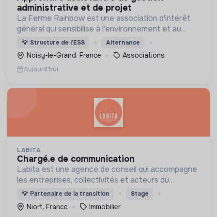
administrative et de projet
La Ferme Rainbow est une association d'intérêt
général qui sensibilise à l'environnement et au
bien-être animal, tout en favorisant l'insertion
💡
Structure de l’ESS
Alternance
professionnelle via son Atelier et Chantier
Noisy-le-Grand, France
Associations
d'Insertion.
Aujourd'hui
LABITA
chargé.e de communication
Labita est une agence de conseil qui accompagne
les entreprises, collectivités et acteurs du
logement spécifiquement dans leurs
💡
Partenaire de la transition
Stage
transformations stratégiques et opérationnelles.
Niort, France
Immobilier