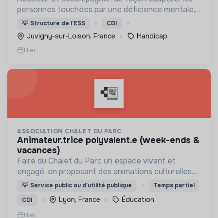
personnes touchées par une déficience mentale,
un handicap physique ou psychique
💡
Structure de l’ESS
CDI
Juvigny-sur-Loison, France
Handicap
Hier
ASSOCIATION CHALET DU PARC
animateur.trice polyvalent.e (week-ends &
vacances)
Faire du Chalet du Parc un espace vivant et
engagé, en proposant des animations culturelles
et pédagogiques (ateliers, expos, jeux) pour vivre
💡
Service public ou d’utilité publique
Temps partiel
une expérience accessible et inspirante.
Lyon, France
Éducation
CDI
Hier