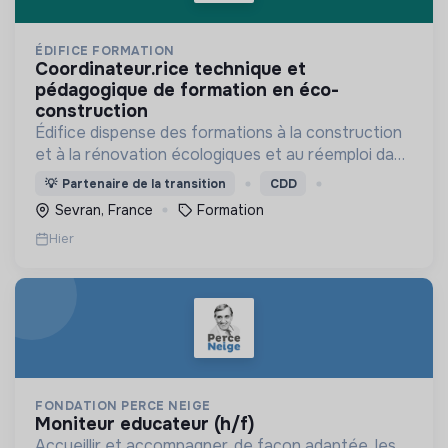
ÉDIFICE FORMATION
coordinateur.rice technique et
pédagogique de formation en éco-
construction
Édifice dispense des formations à la construction
et à la rénovation écologiques et au réemploi dans
le bâtiment. Nos formations s'adressent à des
💡
Partenaire de la transition
CDD
personnes en activité et des demandeurs
Sevran, France
Formation
d'emploi.
Hier
FONDATION PERCE NEIGE
moniteur educateur (h/f)
Accueillir et accompagner, de façon adaptée, les