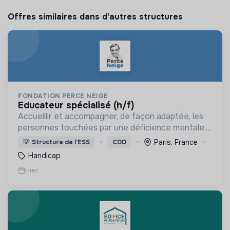
Offres similaires dans d'autres structures
FONDATION PERCE NEIGE
educateur spécialisé (h/f)
Accueillir et accompagner, de façon adaptée, les
personnes touchées par une déficience mentale,
un handicap physique ou psychique
Paris, France
💡
Structure de l’ESS
CDD
Handicap
Hier