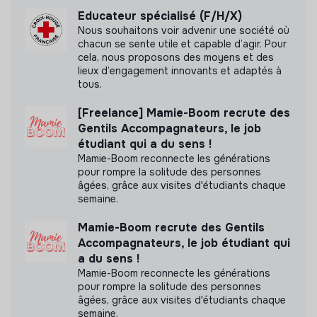
Programmes d’échange international
Educateur spécialisé (F/H/X)
Nous souhaitons voir advenir une société où
Partage de la valeur
chacun se sente utile et capable d’agir. Pour
cela, nous proposons des moyens et des
Diversité et inclusion
lieux d’engagement innovants et adaptés à
tous.
Recrutement inclusif
[Freelance] Mamie-Boom recrute des
Politiques de non-discrimination
Gentils Accompagnateurs, le job
étudiant qui a du sens !
Principes de gouvernance
Mamie-Boom reconnecte les générations
Assemblées générales ouvertes
pour rompre la solitude des personnes
âgées, grâce aux visites d'étudiants chaque
Autonomie des équipes
semaine.
Engagement envers les parties prenantes
Mamie-Boom recrute des Gentils
Culture de feedback ouvert
Accompagnateurs, le job étudiant qui
Gestion collaborative de projets
a du sens !
Gouvernance participative
Mamie-Boom reconnecte les générations
pour rompre la solitude des personnes
âgées, grâce aux visites d'étudiants chaque
semaine.