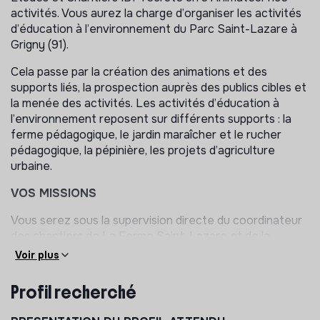
activités. Vous aurez la charge d’organiser les activités
d’éducation à l’environnement du Parc Saint-Lazare à
Grigny (91).
Cela passe par la création des animations et des
supports liés, la prospection auprès des publics cibles et
la menée des activités. Les activités d’éducation à
l’environnement reposent sur différents supports : la
ferme pédagogique, le jardin maraîcher et le rucher
pédagogique, la pépinière, les projets d’agriculture
urbaine.
VOS MISSIONS
Vous serez sous la supervision directe du coordinateur
des chantiers de La Ferme Saint-Lazare et de la
Pépinière Villeneuve-Saint-Georges. Vous superviserez
Voir plus
les volontaires en service civique et salarié·e·s en
insertion dédié·e·s à l’animation. Vous travaillerez en
Profil recherché
étroite collaboration avec le pôle EEDD (Éducation à
l’Environnement et au Développement Durable) ainsi