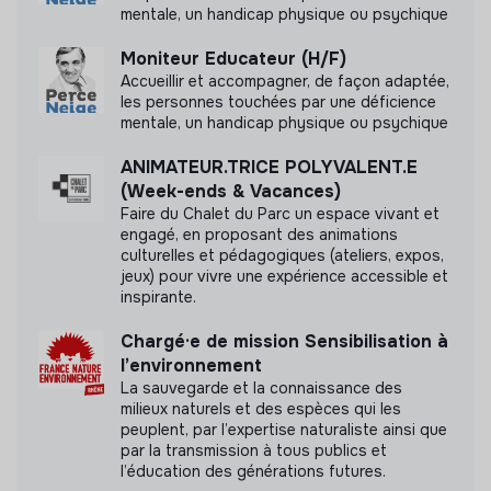
des actions Participer à la rédaction des réponses aux
mentale, un handicap physique ou psychique
appels à projet notamment en rédigeant les bilans des
actions.
Moniteur Educateur (H/F)
Labels et certifications
Accueillir et accompagner, de façon adaptée,
LIEUX DE TRAVAIL
les personnes touchées par une déficience
mentale, un handicap physique ou psychique
Poste basé à Grigny (91)
Pour un réveil écologique
ANIMATEUR.TRICE POLYVALENT.E
Des déplacements ponctuels sont à prévoir en Île-de-
(Week-ends & Vacances)
France
Faire du Chalet du Parc un espace vivant et
engagé, en proposant des animations
Siège de l’association basés à Evry (91)
culturelles et pédagogiques (ateliers, expos,
Pratiques et politiques internes
jeux) pour vivre une expérience accessible et
TYPE DE CONTRAT & SALAIRE INDICATIF
inspirante.
Avantages sociaux
Contrat à Durée Déterminée (CDI ) (35h) - à partir 2
Chargé·e de mission Sensibilisation à
000€ brut, négociable selon expérience.
Comité social et économique (CSE)
l’environnement
Flexibilité du travail
La sauvegarde et la connaissance des
Type d’emploi : CDI
Couverture des frais de déménagement
milieux naturels et des espèces qui les
peuplent, par l’expertise naturaliste ainsi que
Rémunération : à partir de 2 000,00€ par mois
Formation et développement professionnel
par la transmission à tous publics et
Initiatives éco-responsables
l’éducation des générations futures.
Lieu du poste : En présentiel