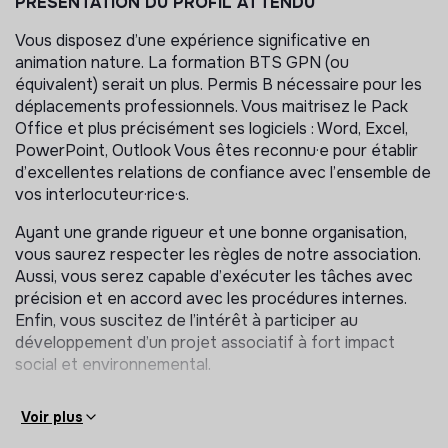
PRESENTATION DU PROFIL ATTENDU
qu’avec les autres collègues :
Vous disposez d’une expérience significative en
Gérer les activités d’éducation à l’environnement
animation nature. La formation BTS GPN (ou
de la Ferme Saint-Lazare
équivalent) serait un plus. Permis B nécessaire pour les
déplacements professionnels. Vous maitrisez le Pack
Définir des animations du site
Office et plus précisément ses logiciels : Word, Excel,
Élaborer des contenus et supports pédagogiques
PowerPoint, Outlook Vous êtes reconnu·e pour établir
Accueillir les groupes et animation de sessions
d’excellentes relations de confiance avec l’ensemble de
auprès de tout public (enfants, adultes, séniors…)
vos interlocuteur·rice·s.
Gérer la sécurité des groupes lors des animations sur
Ayant une grande rigueur et une bonne organisation,
site (interactions avec les animaux)
vous saurez respecter les règles de notre association.
Coordonner des animations sur l’ensemble des sites
Aussi, vous serez capable d’exécuter les tâches avec
(planning, devis, organisation)
précision et en accord avec les procédures internes.
Organiser le budget lié aux animations
Enfin, vous suscitez de l’intérêt à participer au
développement d’un projet associatif à fort impact
Contribuer à la promotion des actions d’EEDD sur
social et environnemental.
l’ile-de-France Sud :
Représenter l’association sur le site et en dehors
Voir plus
Participer aux campagnes de communication et aux