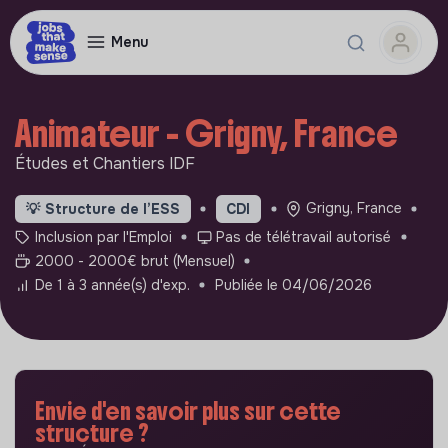
Menu
Animateur - Grigny, France
Études et Chantiers IDF
Grigny, France
💡
Structure de l’ESS
CDI
Inclusion par l'Emploi
Pas de télétravail autorisé
2000 - 2000€ brut (Mensuel)
De 1 à 3 année(s) d'exp.
Publiée le 04/06/2026
Envie d'en savoir plus sur cette
structure ?