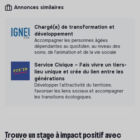
Annonces similaires
ETIC n'a pas encore transmis de mesure d'impact
Chargé(e) de transformation et
développement
Accompagner les personnes âgées
Labels et certifications
dépendantes au quoitiden, au niveau des
soins, de l'animation et de la vie sociale
Adhérent du Mouvement Impact
France.
Service Civique – Fais vivre un tiers-
lieu unique et crée du lien entre les
générations
Développer l’attractivité du territoire,
favoriser les liens sociaux et accompagner
Documents
les transitions écologiques.
N'a pas encore communiqué de documents de
transparence
Trouve un stage à impact positif avec