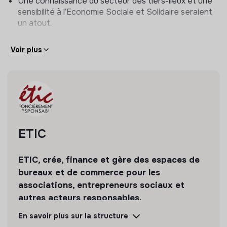
Une connaissance du secteur des tiers-lieux et une
Concevoir la programmation du lieu et piloter les
sensibilité à l’Economie Sociale et Solidaire seraient
événements (identifier les opportunités
un atout.
territoriales/partenariales, planifier les événements,
mettre en œuvre le plan de communication adéquat,
gérer l’événement le jour-J, réaliser le bilan et retour
Voir plus
d’expérience).
ETIC
ETIC, crée, finance et gère des espaces de
bureaux et de commerce pour les
associations, entrepreneurs sociaux et
autres acteurs responsables.
En savoir plus sur la structure
Découvrir
Suivre