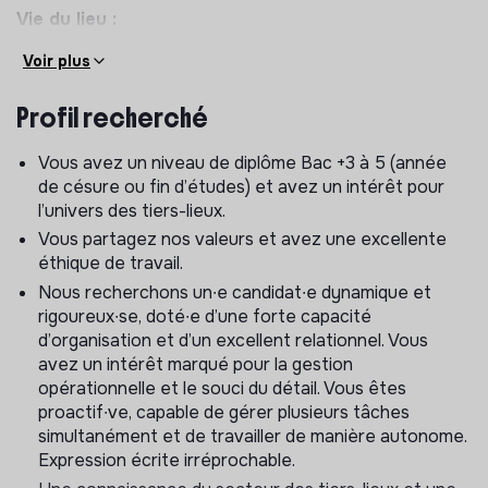
Vie du lieu :
Accompagner les structures résidentes dans leur
Voir plus
intégration au sein du tiers-lieu (accueil, usage des
équipements et services mutualisés, charte de
Profil recherché
bonne gestion du lieu).
Assurer les tours hebdomadaires du tiers-lieu pour
Vous avez un niveau de diplôme Bac +3 à 5 (année
garantir le confort des résident∙es,
de césure ou fin d’études) et avez un intérêt pour
l’approvisionnement des consommables, etc.
l’univers des tiers-lieux.
Vous partagez nos valeurs et avez une excellente
Gestion des privatisations :
éthique de travail.
Contribuer à la commercialisation des espaces
Nous recherchons un∙e candidat∙e dynamique et
événementiels (qualification et suivi des demandes,
rigoureux∙se, doté∙e d’une forte capacité
visite des espaces, présentation de l’offre,
d’organisation et d’un excellent relationnel. Vous
propositions adaptées, etc.)
avez un intérêt marqué pour la gestion
opérationnelle et le souci du détail. Vous êtes
Coordonner la préparation logistique, gérer l’accueil
proactif∙ve, capable de gérer plusieurs tâches
et le suivi des événements accueillis le jour J.
simultanément et de travailler de manière autonome.
Animation du lieu :
Expression écrite irréprochable.