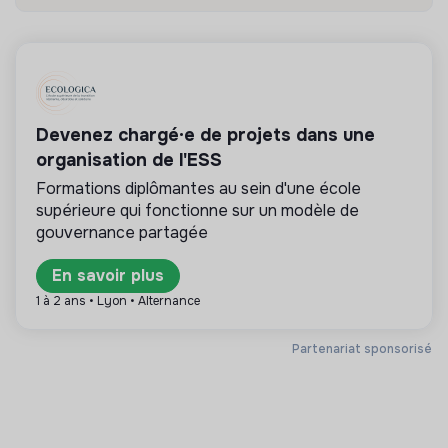
💡
Produits ou services responsables
La mission de cette entreprise est de concevoir
des produits ou proposer des services éco-
Devenez chargé·e de projets dans une
responsables alignés avec les besoins de la
organisation de l'ESS
transformation écologique et solidaire.
Formations diplômantes au sein d'une école
supérieure qui fonctionne sur un modèle de
gouvernance partagée
Plus d'informations
En savoir plus
1 à 2 ans • Lyon • Alternance
Site internet
Entreprise
Entre 15 et 50 salariés
Immobilier
Partenariat sponsorisé
Mesure d'impact