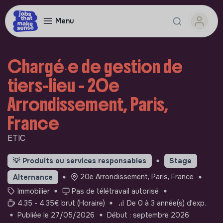
Menu
Chargé∙e de gestion de
tiers-lieu - 20e
Arrondissement, Paris,
France
ETIC
💡
Produits ou services responsables
Stage
20e Arrondissement, Paris, France
Alternance
Immobilier
Pas de télétravail autorisé
4.35 - 4.35€ brut (Horaire)
De 0 à 3 année(s) d'exp.
Publiée le 27/05/2026
Début : septembre 2026