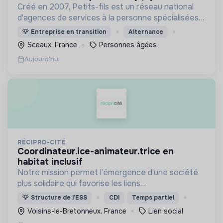
Créé en 2007, Petits-fils est un réseau national
d'agences de services à la personne spécialisées
dans l'aide à domicile pour les personnes âgées.
💡
Entreprise en transition
Alternance
Sceaux, France
Personnes âgées
Aujourd'hui
RÉCIPRO-CITÉ
coordinateur.ice-animateur.trice en
habitat inclusif
Notre mission permet l’émergence d’une société
plus solidaire qui favorise les liens
intergénérationnels pour accompagner le
💡
Structure de l’ESS
CDI
Temps partiel
vieillissement de la population et agir contre le
Voisins-le-Bretonneux, France
Lien social
délitement du lien social