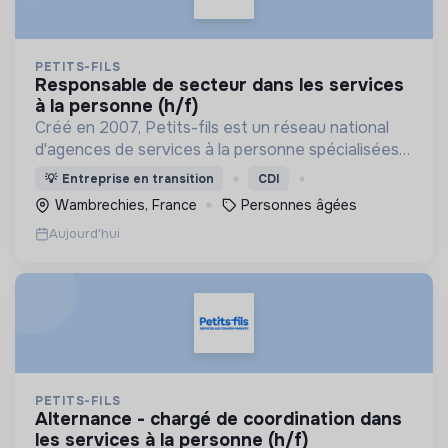
PETITS-FILS
responsable de secteur dans les services
à la personne (h/f)
Créé en 2007, Petits-fils est un réseau national
d'agences de services à la personne spécialisées
dans l'aide à domicile pour les personnes âgées.
💡
Entreprise en transition
CDI
Wambrechies, France
Personnes âgées
Aujourd'hui
PETITS-FILS
alternance - chargé de coordination dans
les services à la personne (h/f)