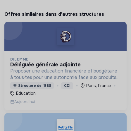
Offres similaires dans d'autres structures
DILEMME
déléguée générale adjointe
Proposer une éducation financière et budgétaire
à tous·tes pour une autonomie face aux produits
financiers, bancaires et assurantiels et briser le
Paris, France
💡
Structure de l’ESS
CDI
tabou autour de l'argent.
Éducation
Aujourd'hui