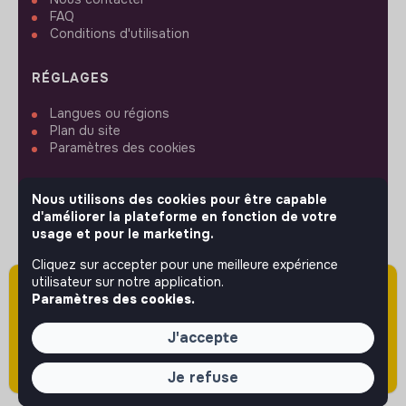
FAQ
Conditions d'utilisation
RÉGLAGES
Langues ou régions
Plan du site
Paramètres des cookies
Nous utilisons des cookies pour être capable
d'améliorer la plateforme en fonction de votre
usage et pour le marketing.
SUIVEZ-NOUS
Cliquez sur accepter pour une meilleure expérience
utilisateur sur notre application.
Attention cette annonce a été publiée il y a
Paramètres des cookies.
plus de 60 jours (le 01/04/2026) et est sans
© 2026 jobs that makesense.
doute expirée ou non mise à jour.
J'accepte
Je refuse