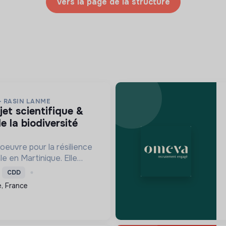
Vers la page de la structure
- RASIN LANME
e la biodiversité
oeuvre pour la résilience
le en Martinique. Elle
re les écosystèmes
CDD
ensibilise le public et
, France
ns pour un aven...