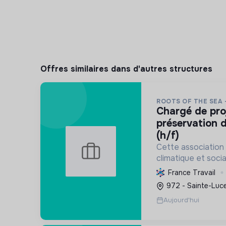
Offres similaires dans d'autres structures
ROOTS OF THE SEA 
chargé de projet scientifique &
préservation d
(h/f)
Cette association 
climatique et socia
protège et restau
France Travail
marins et côtiers, s
972 - Sainte-Luce
mobilise les citoye
Aujourd'hui