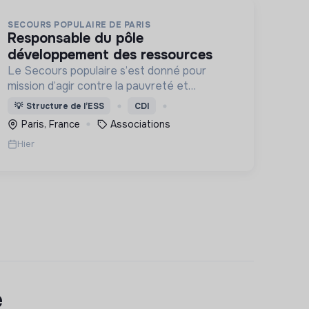
SECOURS POPULAIRE DE PARIS
responsable du pôle
développement des ressources
Le Secours populaire s’est donné pour
mission d’agir contre la pauvreté et
l’exclusion sous ses formes, en France et
💡
Structure de l’ESS
CDI
dans le monde.
Paris, France
Associations
Hier
e