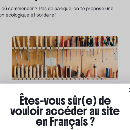
ar où commencer ? Pas de panique, on te propose une
n écologique et solidaire !
Compétences & formations
Êtes-vous sûr(e) de
Comment se former à la
vouloir accéder au site
transition écologique ?
en Français ?