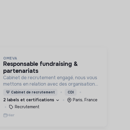
OMEVA
responsable fundraising &
partenariats
Cabinet de recrutement engagé, nous vous
mettons en relation avec des organisations
soucieuses de leurs impacts, afin d'œuvrer
💡
Cabinet de recrutement
CDI
ensemble pour un futur souhaitable.
2 labels et certifications
Paris, France
Recrutement
Hier