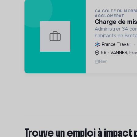
CA GOLFE DU MORB
AGGLOMERAT
charge de mis
Administrer 34 c
habitants en Breta
transition écologi
France Travail
planification résil
56 - VANNES, Fra
et le soutien à l'
Hier
Trouve un emploi à impact 