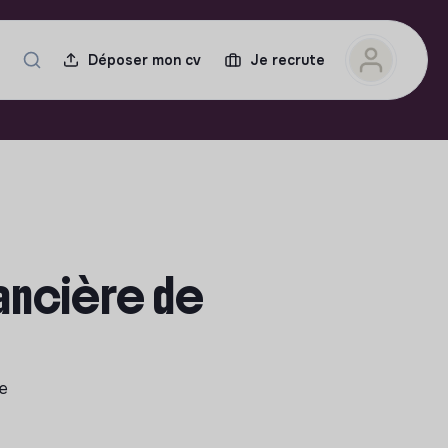
Déposer mon cv
Je recrute
nancière de
le