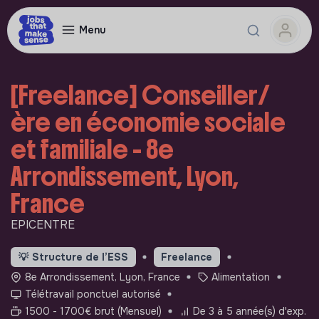
Menu
[Freelance] Conseiller/
ère en économie sociale
et familiale - 8e
Arrondissement, Lyon,
France
EPICENTRE
💡
Structure de l’ESS
Freelance
8e Arrondissement, Lyon, France
Alimentation
Télétravail ponctuel autorisé
1500 - 1700€ brut (Mensuel)
De 3 à 5 année(s) d'exp.