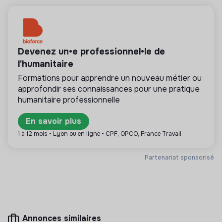
💡
Structure de l’ESS
Cette structure repose sur un principe de
solidarité et d’utilité sociale : son mode de
Devenez un•e professionnel•le de
gestion est démocratique et participatif, et sa
l'humanitaire
lucrativité est limitée. Il s’agit d’une association,
coopérative, fondation, mutuelle ou entreprise
Formations pour apprendre un nouveau métier ou
ESUS.
approfondir ses connaissances pour une pratique
humanitaire professionnelle
En savoir plus
1 à 12 mois • Lyon ou en ligne • CPF, OPCO, France Travail
Plus d'informations
Site internet
Association
Partenariat sponsorisé
< 15 personnes
Alimentation
Annonces similaires
Mesure d'impact