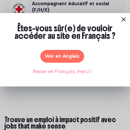
Accompagnant éducatif et social
(F/H/X)
Nous souhaitons voir advenir une société où
chacun se sente utile et capable d’agir. Pour
Êtes-vous sûr(e) de vouloir
cela, nous proposons des moyens et des
lieux d’engagement innovants et adaptés à
accéder au site en Français ?
tous.
Accompagnant Éducatif et Social
(H/F/X) - PETITE MECS (95)
Voir en Anglais
Nous souhaitons voir advenir une société où
chacun se sente utile et capable d’agir. Pour
Rester en Français, merci !
cela, nous proposons des moyens et des
lieux d’engagement innovants et adaptés à
tous.
Trouve un emploi à impact positif avec
jobs that make sense