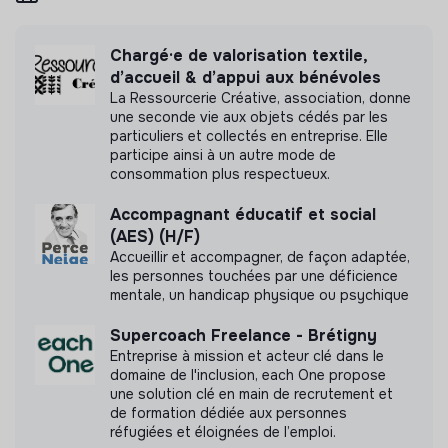
EPICENTRE n'a pas encore transmis de mesure
Chargé·e de valorisation textile,
d'impact
d’accueil & d’appui aux bénévoles
La Ressourcerie Créative, association, donne
une seconde vie aux objets cédés par les
particuliers et collectés en entreprise. Elle
participe ainsi à un autre mode de
Labels et certifications
consommation plus respectueux.
Cette structure n'a pas souhaité nous
Accompagnant éducatif et social
communiquer les labels ou certifications qu'elle a
(AES) (H/F)
pu obtenir.
Accueillir et accompagner, de façon adaptée,
les personnes touchées par une déficience
mentale, un handicap physique ou psychique
Supercoach Freelance - Brétigny
Documents
Entreprise à mission et acteur clé dans le
domaine de l'inclusion, each One propose
une solution clé en main de recrutement et
N'a pas encore communiqué de documents de
de formation dédiée aux personnes
transparence
réfugiées et éloignées de l’emploi.