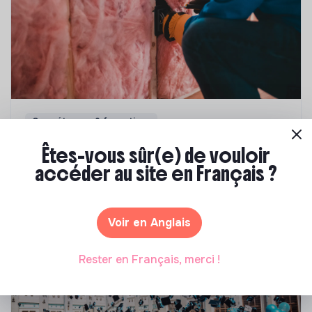
Compétences & formations
Top 8 des formations en rénovation
Êtes-vous sûr(e) de vouloir
énergétique des bâtiments
accéder au site en Français ?
Marianne Roussel
•
21 janvier 2025
Voir en Anglais
Rester en Français, merci !