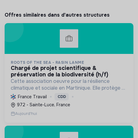
Offres similaires dans d'autres structures
ROOTS OF THE SEA - RASIN LANME
chargé de projet scientifique &
préservation de la biodiversité (h/f)
Cette association oeuvre pour la résilience
climatique et sociale en Martinique. Elle protège et
restaure les écosystèmes marins et côtiers,
France Travail
CDD
sensibilise le public et mobilise les citoyens pour un
972 - Sainte-Luce, France
aven...
Aujourd'hui