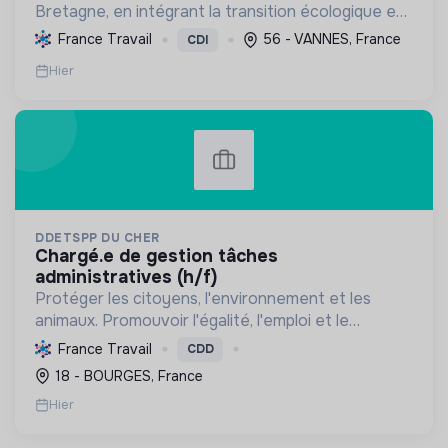
Bretagne, en intégrant la transition écologique et
sociale par une planification résiliente, des achats
France Travail
56 - VANNES, France
CDI
durables et le soutien à l'économie verte.
Hier
DDETSPP DU CHER
chargé.e de gestion tâches
administratives (h/f)
Protéger les citoyens, l'environnement et les
animaux. Promouvoir l'égalité, l'emploi et le
développement durable des territoires par le
France Travail
CDD
déploiement de politiques publiques essentielles.
18 - BOURGES, France
Hier