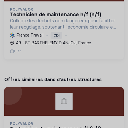
POLYVALOR
technicien de maintenance h/f (h/f)
Collecte les déchets non dangereux pour faciliter
leur recyclage, soutenant l'économie circulaire et
la réduction de l'empreinte environnementale via
France Travail
CDI
une gestion efficace et des équipements
49 - ST BARTHELEMY D ANJOU, France
performant...
Hier
Offres similaires dans d'autres structures
POLYVALOR