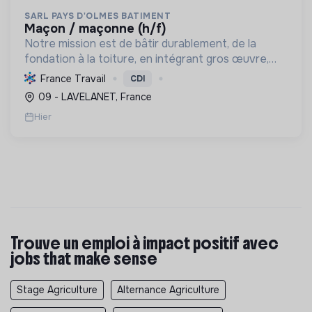
SARL PAYS D'OLMES BATIMENT
maçon / maçonne (h/f)
Notre mission est de bâtir durablement, de la
fondation à la toiture, en intégrant gros œuvre,
rénovation et désamiantage. Nous formons des
France Travail
CDI
talents et valorisons l'insertion, avec le Label RGE.
09 - LAVELANET, France
Hier
Trouve un emploi à impact positif avec
jobs that make sense
Stage Agriculture
Alternance Agriculture