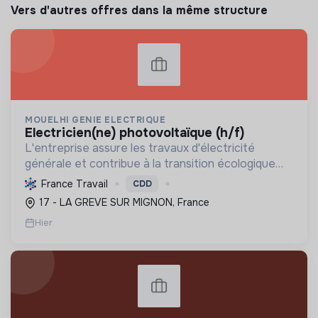
Vers d'autres offres dans la même structure
MOUELHI GENIE ELECTRIQUE
electricien(ne) photovoltaïque (h/f)
L'entreprise assure les travaux d'électricité
générale et contribue à la transition écologique
par l'installation de systèmes photovoltaïques,
France Travail
CDD
favorisant ainsi une énergie plus durable.
17 - LA GREVE SUR MIGNON, France
Hier