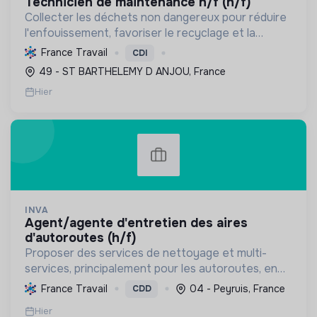
technicien de maintenance h/f (h/f)
Collecter les déchets non dangereux pour réduire
l'enfouissement, favoriser le recyclage et la
valorisation, et préserver les ressources
France Travail
CDI
naturelles, contribuant ainsi à l'économie circulaire
49 - ST BARTHELEMY D ANJOU, France
et à la t...
Hier
INVA
agent/agente d'entretien des aires
d'autoroutes (h/f)
Proposer des services de nettoyage et multi-
services, principalement pour les autoroutes, en
France. Favoriser l'inclusion sociale et
France Travail
04 - Peyruis, France
CDD
professionnelle, et contribuer à la préservation de
Hier
l'environnemen...