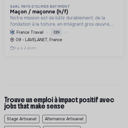
SARL PAYS D'OLMES BATIMENT
maçon / maçonne (h/f)
Notre mission est de bâtir durablement, de la
fondation à la toiture, en intégrant gros œuvre,
rénovation et désamiantage. Nous formons des
France Travail
CDI
talents et valorisons l'insertion, avec le Label RGE.
09 - LAVELANET, France
Il y a 2 jours
Trouve un emploi à impact positif avec
jobs that make sense
Stage Artisanat
Alternance Artisanat