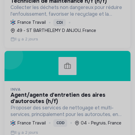
technicien de maintenance h/f (h/f)
Collecter les déchets non dangereux pour réduire
l'enfouissement, favoriser le recyclage et la
valorisation, et préserver les ressources
France Travail
CDI
naturelles, contribuant ainsi à l'économie circulaire
49 - ST BARTHELEMY D ANJOU, France
et à la t...
Il y a 2 jours
INVA
agent/agente d'entretien des aires
d'autoroutes (h/f)
Proposer des services de nettoyage et multi-
services, principalement pour les autoroutes, en
France. Favoriser l'inclusion sociale et
France Travail
04 - Peyruis, France
CDD
professionnelle, et contribuer à la préservation de
Il y a 2 jours
l'environnemen...