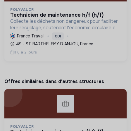
POLYVALOR
technicien de maintenance h/f (h/f)
Collecte les déchets non dangereux pour faciliter
leur recyclage, soutenant l'économie circulaire et
la réduction de l'empreinte environnementale via
France Travail
CDI
une gestion efficace et des équipements
49 - ST BARTHELEMY D ANJOU, France
performant...
Il y a 2 jours
Offres similaires dans d'autres structures
POLYVALOR