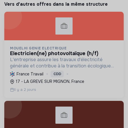
Vers d'autres offres dans la même structure
MOUELHI GENIE ELECTRIQUE
electricien(ne) photovoltaïque (h/f)
L'entreprise assure les travaux d'électricité
générale et contribue à la transition écologique
par l'installation de systèmes photovoltaïques,
France Travail
CDD
favorisant ainsi une énergie plus durable.
17 - LA GREVE SUR MIGNON, France
Il y a 2 jours