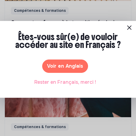
Compétences & formations
Comment se former à la transition écologique
?
Êtes-vous sûr(e) de vouloir
accéder au site en Français ?
Marianne Roussel
•
09 janvier 2024
Voir en Anglais
Rester en Français, merci !
Compétences & formations