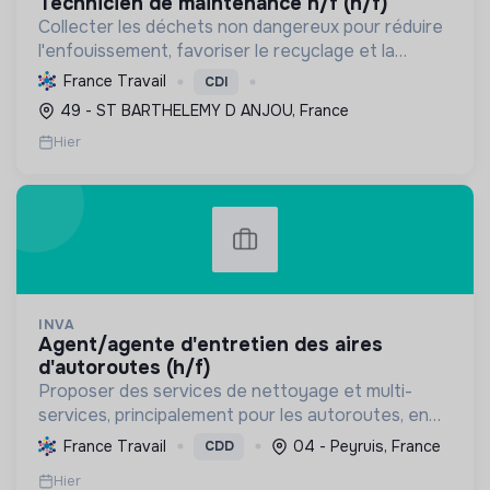
technicien de maintenance h/f (h/f)
Collecter les déchets non dangereux pour réduire
l'enfouissement, favoriser le recyclage et la
valorisation, et préserver les ressources
France Travail
CDI
naturelles, contribuant ainsi à l'économie circulaire
49 - ST BARTHELEMY D ANJOU, France
et à la t...
Hier
INVA
agent/agente d'entretien des aires
d'autoroutes (h/f)
Proposer des services de nettoyage et multi-
services, principalement pour les autoroutes, en
France. Favoriser l'inclusion sociale et
France Travail
04 - Peyruis, France
CDD
professionnelle, et contribuer à la préservation de
Hier
l'environnemen...