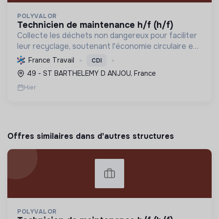
POLYVALOR
technicien de maintenance h/f (h/f)
Collecte les déchets non dangereux pour faciliter
leur recyclage, soutenant l'économie circulaire et
la réduction de l'empreinte environnementale via
France Travail
CDI
une gestion efficace et des équipements
49 - ST BARTHELEMY D ANJOU, France
performant...
Hier
Offres similaires dans d'autres structures
POLYVALOR