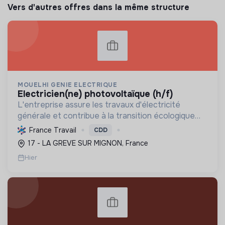
Vers d'autres offres dans la même structure
MOUELHI GENIE ELECTRIQUE
electricien(ne) photovoltaïque (h/f)
L'entreprise assure les travaux d'électricité
générale et contribue à la transition écologique
par l'installation de systèmes photovoltaïques,
France Travail
CDD
favorisant ainsi une énergie plus durable.
17 - LA GREVE SUR MIGNON, France
Hier