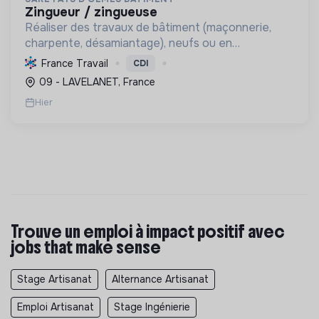
zingueur / zingueuse
Réaliser des travaux de bâtiment (maçonnerie,
charpente, désamiantage), neufs ou en
rénovation, garantissant qualité, durabilité et
France Travail
CDI
efficacité énergétique. Formation continue et
09 - LAVELANET, France
Label RGE.
Hier
Trouve un emploi à impact positif avec
jobs that make sense
Stage Artisanat
Alternance Artisanat
Emploi Artisanat
Stage Ingénierie