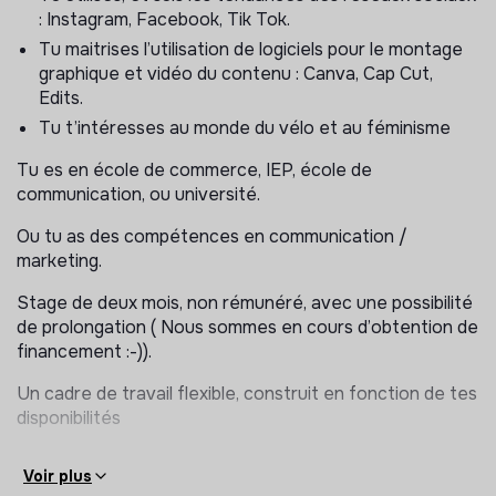
: Instagram, Facebook, Tik Tok.
Avec ce projet, nous utilisons le vélo comme
outil
Tu maitrises l’utilisation de logiciels pour le montage
d’autonomisation
.
graphique et vidéo du contenu : Canva, Cap Cut,
Concrètement, nous :
Edits.
Tu t’intéresses au monde du vélo et au féminisme
organisons des
sorties à vélo accessibles à
toutes
, en Île-de-France, quel que soit le niveau,
Tu es en école de commerce, IEP, école de
proposons des
ateliers pratiques
: initiation à la
communication, ou université.
mécanique, sécurité, itinérance,
Ou tu as des compétences en communication /
créons des
temps collectifs conviviaux
(pique-
marketing.
niques, goûters) pour favoriser le lien, la sororité et la
confiance.
Stage de deux mois, non rémunéré, avec une possibilité
de prolongation ( Nous sommes en cours d’obtention de
financement :-)).
POURQUOI NOUS REJOINDRE ?
Un cadre de travail flexible, construit en fonction de tes
Rejoindre
En Selle Giselle
, ce n’est pas
“faire de la
disponibilités
com”
.
Voir plus
👉
C’est participer à un changement d’imaginaires.