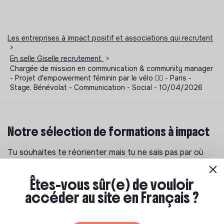
Les entreprises à impact positif et associations qui recrutent
>
En selle Giselle recrutement
>
Chargée de mission en communication & community manager
- Projet d'empowerment féminin par le vélo 🚵‍♀️ - Paris -
Stage, Bénévolat - Communication - Social - 10/04/2026
Notre sélection de formations à impact
Tu souhaites te réorienter mais tu ne sais pas par où
commencer ? Pas de panique, on te propose une
sélection de formations aux métiers de la transition
Êtes-vous sûr(e) de vouloir
écologique et solidaire !
accéder au site en Français ?