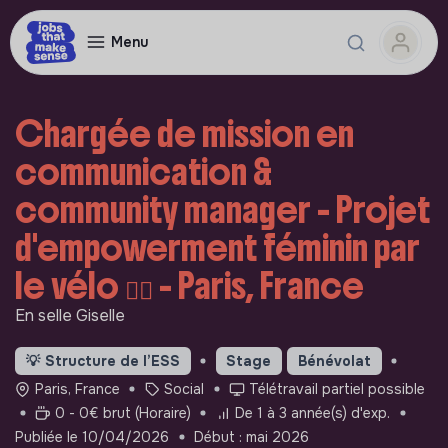
Menu
Chargée de mission en
communication &
community manager - Projet
d'empowerment féminin par
le vélo 🚵‍♀️ - Paris, France
En selle Giselle
💡
Structure de l’ESS
Stage
Bénévolat
Paris, France
Social
Télétravail partiel possible
0 - 0€ brut (Horaire)
De 1 à 3 année(s) d'exp.
Publiée le 10/04/2026
Début : mai 2026