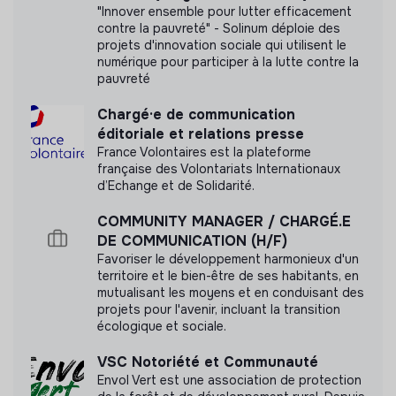
pour les événements (Canva)
"Innover ensemble pour lutter efficacement
Aide à la rédaction de contenus éditoriaux (posts,
contre la pauvreté" - Solinum déploie des
accroches, textes courts)
projets d'innovation sociale qui utilisent le
numérique pour participer à la lutte contre la
Contribution à la communication d’une
campagne de
pauvreté
crowdfunding
Labels et certifications
Participation à la mise en place d’une
newsletter
Chargé·e de communication
Cette structure n'a pas souhaité nous
éditoriale et relations presse
Production de contenus lors des événements :
communiquer les labels ou certifications qu'elle a
France Volontaires est la plateforme
photos et vidéos
pu obtenir.
française des Volontariats Internationaux
Community management dans le cadre des
d’Echange et de Solidarité.
événements
COMMUNITY MANAGER / CHARGÉ.E
DE COMMUNICATION (H/F)
Documents
Favoriser le développement harmonieux d'un
territoire et le bien-être de ses habitants, en
mutualisant les moyens et en conduisant des
N'a pas encore communiqué de documents de
projets pour l'avenir, incluant la transition
transparence
écologique et sociale.
VSC Notoriété et Communauté
Envol Vert est une association de protection