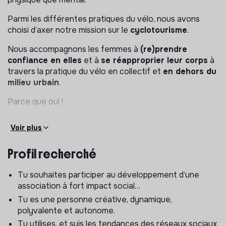
Parmi les différentes pratiques du vélo, nous avons
choisi d’axer notre mission sur le
cyclotourisme
.
Nous accompagnons les femmes à
(re)prendre
confiance en elles
et à
se réapproprier leur corps
à
travers la pratique du vélo en collectif et
en dehors du
milieu urbain
.
Parce que oui !
Voir plus
ET CONCRÈTEMENT ?
Profil recherché
En Selle Giselle porte
deux projets complémentaires
:
Tu souhaites participer au développement d’une
Les Giselles en autonomie
association à fort impact social…
Les Giselles en cyclothérapie
Tu es une personne créative, dynamique,
🔹 Les Giselles en autonomie – le vélo comme
polyvalente et autonome.
vecteur d’émancipation
Tu utilises, et suis les tendances des réseaux sociaux