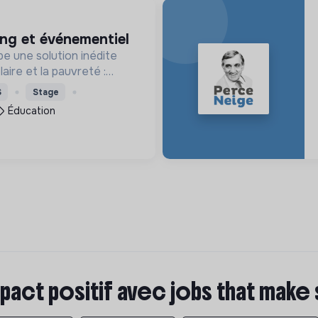
ing et événementiel
e une solution inédite
aire et la pauvreté :
enfants les 1000 premiers
S
Stage
our leur entrée à l'école
Éducation
pact positif avec jobs that make