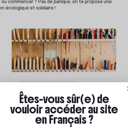
ar où commencer ? Pas de panique, on te propose une
n écologique et solidaire !
Compétences & formations
Êtes-vous sûr(e) de
Comment se former à la
transition écologique ?
vouloir accéder au site
en Français ?
Marianne Roussel
•
09 janvier 2024