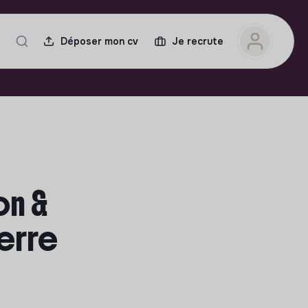
Déposer mon cv
Je recrute
on &
terre