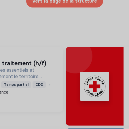
Vers la page de la structure
t traitement (h/f)
es essentiels et
ment le territoire
isant la gestion des
Temps partiel
CDD
romouvant la transition
rance
ale.