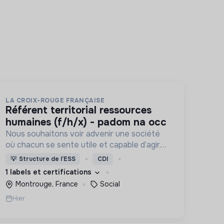
LA CROIX-ROUGE FRANÇAISE
référent territorial ressources
humaines (f/h/x) - padom na occ
Nous souhaitons voir advenir une société
où chacun se sente utile et capable d’agir.
Pour cela, nous proposons des moyens et
💡
Structure de l’ESS
CDI
des lieux d’engagement innovants et
1 labels et certifications
adaptés à tous.
Montrouge, France
Social
Hier