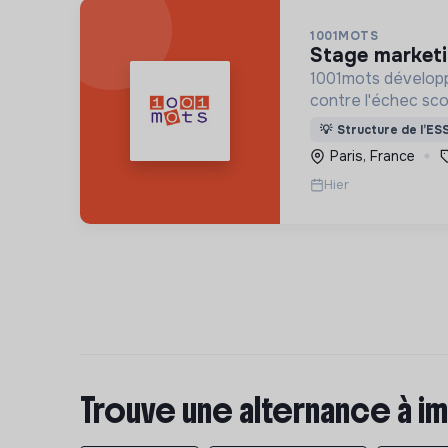
1001MOTS
stage market
1001mots développ
contre l'échec scol
donner à tous les 
💡
Structure de l’ES
mots nécessaires p
Paris, France
à 3 ans.
Hier
Trouve une alternance à im