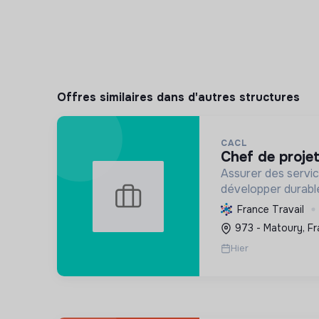
Offres similaires dans d'autres structures
CACL
chef de proje
Assurer des servic
développer durable
guyanais, en optim
France Travail
ressources et en p
973 - Matoury, F
écologique et soci
Hier