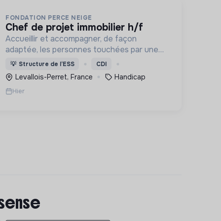
FONDATION PERCE NEIGE
chef de projet immobilier h/f
Accueillir et accompagner, de façon
adaptée, les personnes touchées par une
déficience mentale, un handicap physique
💡
Structure de l’ESS
CDI
ou psychique
Levallois-Perret, France
Handicap
Hier
 sense