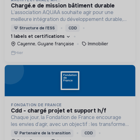
chargé.e de mission bâtiment durable
L’association AQUAA souhaite agir pour une
meilleure intégration du développement durable,
et d’une réduction des impacts environnementaux,
💡
Structure de l’ESS
CDD
dans l’acte de construire et d’aménager en
1 labels et certifications
Guyane.
Cayenne, Guyane française
Immobilier
Hier
FONDATION DE FRANCE
cdd - chargé projet et support h/f
Chaque jour, la Fondation de France encourage
les envies d’agir, avec un objectif : les transformer
en actions utiles et efficaces pour construire une
💡
Partenaire de la transition
CDD
société plus digne et plus juste.