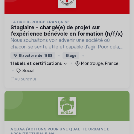
LA CROIX-ROUGE FRANÇAISE
stagiaire - chargé(e) de projet sur
l’expérience bénévole en formation (h/f/x)
Nous souhaitons voir advenir une société où
chacun se sente utile et capable d’agir. Pour cela,
nous proposons des moyens et des lieux
💡
Structure de l’ESS
Stage
d’engagement innovants et adaptés à tous.
1 labels et certifications
Montrouge, France
Social
Aujourd'hui
AQUAA (ACTIONS POUR UNE QUALITÉ URBAINE ET
ARCHITECTURALE AM...