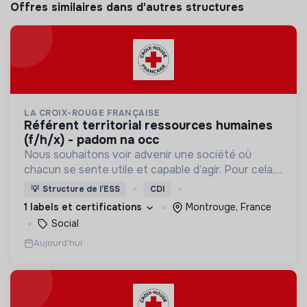
Offres similaires dans d'autres structures
LA CROIX-ROUGE FRANÇAISE
référent territorial ressources humaines
(f/h/x) - padom na occ
Nous souhaitons voir advenir une société où
chacun se sente utile et capable d’agir. Pour cela,
nous proposons des moyens et des lieux
💡
Structure de l’ESS
CDI
d’engagement innovants et adaptés à tous.
1 labels et certifications
Montrouge, France
Social
Aujourd'hui