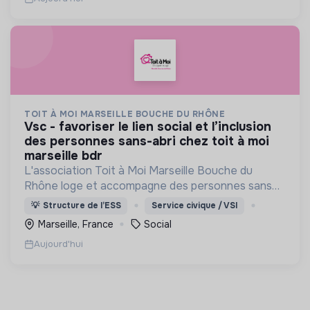
TOIT À MOI MARSEILLE BOUCHE DU RHÔNE
vsc - favoriser le lien social et l’inclusion
des personnes sans-abri chez toit à moi
marseille bdr
L'association Toit à Moi Marseille Bouche du
Rhône loge et accompagne des personnes sans
abris vers un avenir sans rue.
💡
Structure de l’ESS
Service civique / VSI
Marseille, France
Social
Aujourd'hui