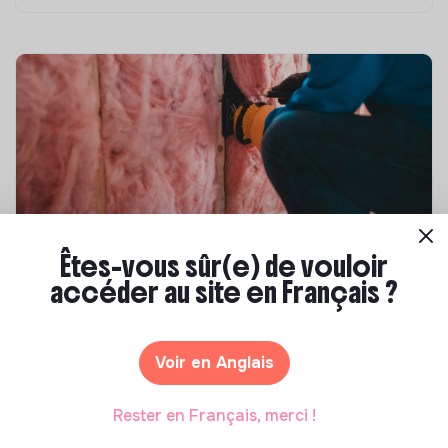
Êtes-vous sûr(e) de vouloir
Compétences & formations
accéder au site en Français ?
Top 8 des formations en rénovation
énergétique des bâtiments
Voir en Anglais
Marianne Roussel
•
21 janvier 2025
Rester en Français, merci !