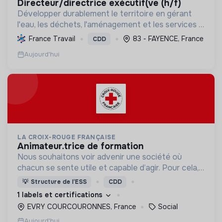
directeur/directrice exécutif(ve (h/f)
Développer durablement le territoire en gérant
l'eau, les déchets, l'aménagement et les services à
la population, tout en protégeant l'environnement
France Travail
83 - FAYENCE, France
CDD
et promouvant la transition écologique et sociale.
Aujourd'hui
LA CROIX-ROUGE FRANÇAISE
animateur.trice de formation
Nous souhaitons voir advenir une société où
chacun se sente utile et capable d’agir. Pour cela,
nous proposons des moyens et des lieux
💡
Structure de l’ESS
CDD
d’engagement innovants et adaptés à tous.
1 labels et certifications
EVRY COURCOURONNES, France
Social
Aujourd'hui