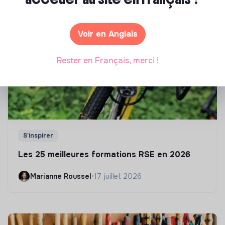
sélection de formations aux métiers de la transition
écologique et solidaire !
Voir en Anglais
Rester en Français, merci !
S'inspirer
Les 25 meilleures formations RSE en 2026
Marianne Roussel
•
17 juillet 2026