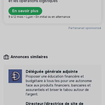
et les opérations logistiques
En savoir plus
9 à 12 mois • Lyon • En initial ou en alternance
Plus d'informations
Partenariat sponsorisé
Site internet
Entreprise
Entre 15 et 50 salariés
Services
Annonces similaires
Mesure d'impact
Ecclésia RH n'a pas encore transmis de mesure
Déléguée générale adjointe
d'impact
Proposer une éducation financière et
budgétaire à tous·tes pour une autonomie
face aux produits financiers, bancaires et
assurantiels et briser le tabou autour de
l'argent.
Labels et certifications
Directeur/directrice de site de