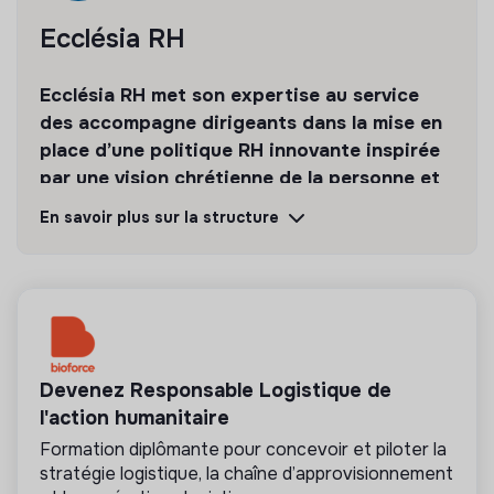
Ecclésia RH
Ecclésia RH met son expertise au service
des accompagne dirigeants dans la mise en
place d’une politique RH innovante inspirée
par une vision chrétienne de la personne et
du travail.
En savoir plus sur la structure
Découvrir
Suivre
💡
Cabinet de recrutement
Devenez Responsable Logistique de
Cette structure propose des offres d’emploi
pour le compte d’entreprises à impact positif. Les
l'action humanitaire
cabinets de recrutement référencés sont
Formation diplômante pour concevoir et piloter la
exclusivement tournés vers les enjeux de la
stratégie logistique, la chaîne d’approvisionnement
transformation écologique et solidaire.