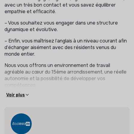
avec un très bon contact et vous savez équilibrer
empathie et efficacité.
– Vous souhaitez vous engager dans une structure
dynamique et évolutive.
– Enfin, vous maîtrisez l’anglais à un niveau courant afin
d’échanger aisément avec des résidents venus du
monde entier.
Nous vous offrons un environnement de travail
agréable au cœur du 15ème arrondissement, une réelle
autonomie et la possibilité de développer vos
compétences.
Voir plus
Enfin, en plus de votre rémunération, vous bénéficierez
de tickets restaurant, d’une prévoyance, de primes ainsi
que d’une mutuelle familiale.