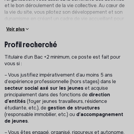
et le bon déroulement de la vie collective. Au cœur de
la vie du site, vous pilotez son développement et son
dynamisme en créant un cadre de vie accueillant pour
les étudiants, tout en contribuant activement aux
Voir plus
projets et à l’évolution de l’association.
Vous aurez pour mission de :
Profil recherché
Développer l’attractivité du site et d’optimiser son
Titulaire d’un Bac +2 minimum, ce poste est fait pour
remplissage en assurant un suivi attentif des
vous si :
admissions et de la vie du foyer
– Vous justifiez impérativement d’au moins 5 ans
Veiller à la qualité et au bon fonctionnement des
d’expérience professionnelle (hors stages) dans le
infrastructures pour offrir un environnement sûr et
secteur social axé sur les jeunes
et acquise
agréable
principalement dans des fonctions de
direction
Réaliser le suivi administratif du site (facturation du
d’entités
(foyer jeunes travailleurs, résidence
théâtre, gestion de la boite mail « contact » de
étudiante, etc.), de
gestion de structures
l’association, etc.)
(responsable immobilier, etc.) ou
d’accompagnement
Collaborer avec les équipes pour faire évoluer les
de jeunes
.
pratiques et renforcer l’impact de l’association
– Vous êtes engagé, organisé, rigoureux et autonome,