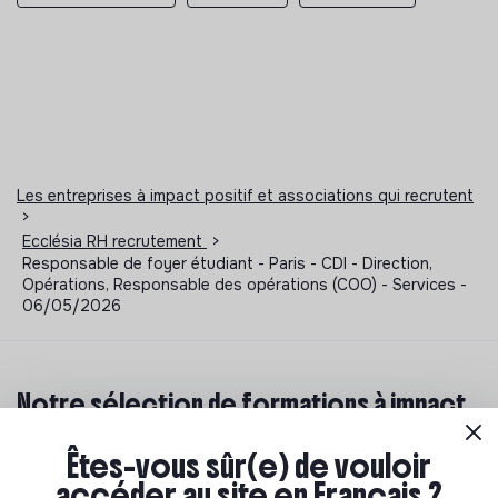
Les entreprises à impact positif et associations qui recrutent
>
Ecclésia RH recrutement
>
Responsable de foyer étudiant - Paris - CDI - Direction,
Opérations, Responsable des opérations (COO) - Services -
06/05/2026
Notre sélection de formations à impact
Tu souhaites te réorienter mais tu ne sais pas par où
Êtes-vous sûr(e) de vouloir
commencer ? Pas de panique, on te propose une
accéder au site en Français ?