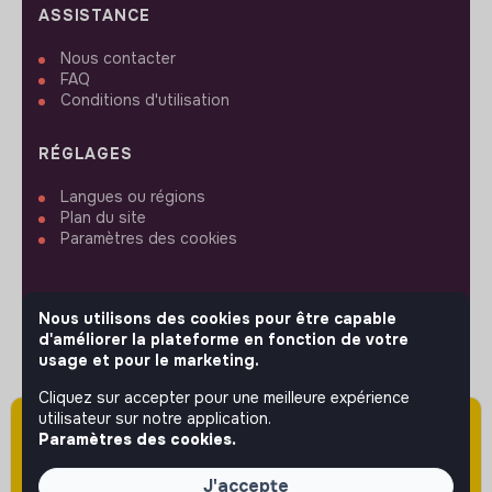
ASSISTANCE
Nous contacter
FAQ
Conditions d'utilisation
RÉGLAGES
Langues ou régions
Plan du site
Paramètres des cookies
Nous utilisons des cookies pour être capable
d'améliorer la plateforme en fonction de votre
SUIVEZ-NOUS
usage et pour le marketing.
Cliquez sur accepter pour une meilleure expérience
utilisateur sur notre application.
Attention cette annonce a été publiée il y a
© 2026 jobs that makesense.
Paramètres des cookies.
plus de 60 jours (le 06/05/2026) et est sans
doute expirée ou non mise à jour.
J'accepte