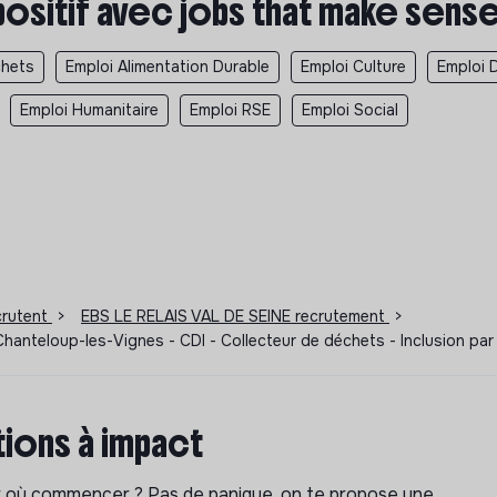
positif avec jobs that make sens
chets
Emploi Alimentation Durable
Emploi Culture
Emploi 
Emploi Humanitaire
Emploi RSE
Emploi Social
ecrutent
>
EBS LE RELAIS VAL DE SEINE recrutement
>
hanteloup-les-Vignes - CDI - Collecteur de déchets - Inclusion pa
ions à impact
ar où commencer ? Pas de panique, on te propose une