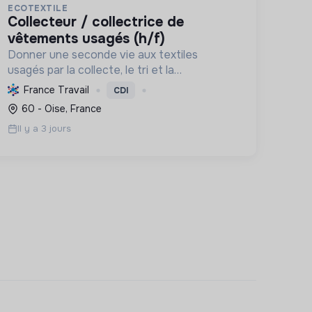
ECOTEXTILE
collecteur / collectrice de
vêtements usagés (h/f)
Donner une seconde vie aux textiles
usagés par la collecte, le tri et la
valorisation, en innovant pour une
France Travail
CDI
économie 100% circulaire et créatrice
60 - Oise, France
d'emplois durables.
Il y a 3 jours