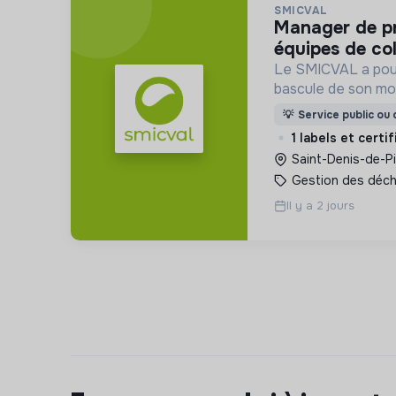
SMICVAL
manager de proximité des
équipes de col
Le SMICVAL a pou
bascule de son mod
vers une dynamiqu
💡
Service public ou d
1 labels et certi
Saint-Denis-de-Pi
Gestion des déc
Il y a 2 jours