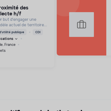
lecte h/f
r but d'engager une
èle actuel de territoire
e positive Zero Waste.
’utilité publique
CDI
fications
le, France
hets