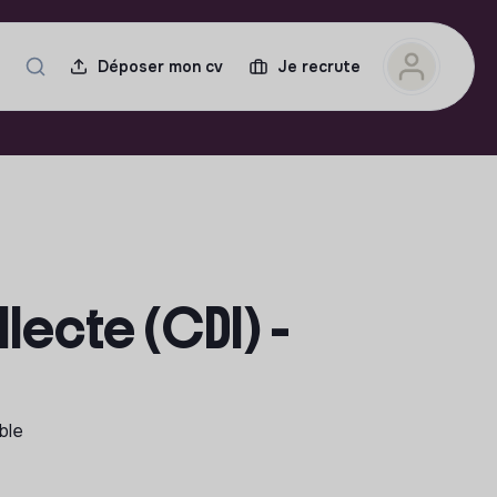
Déposer mon cv
Je recrute
lecte (CDI) -
ble