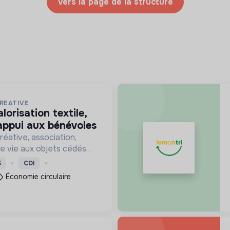
Vers la page de la structure
REATIVE
’appui aux bénévoles
éative, association,
 vie aux objets cédés
s et collectés en
S
CDI
ticipe ainsi à un autre
Économie circulaire
tion plus respectueux.