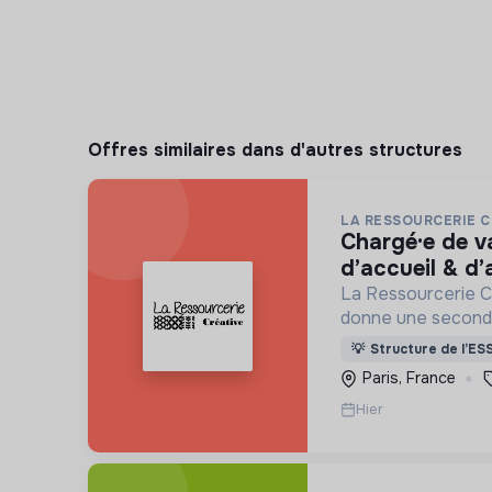
Offres similaires dans d'autres structures
LA RESSOURCERIE C
chargé·e de valorisation textile,
d’accueil & d
La Ressourcerie Cr
donne une seconde
par les particulier
💡
Structure de l’ES
entreprise. Elle par
Paris, France
mode de consomma
Hier