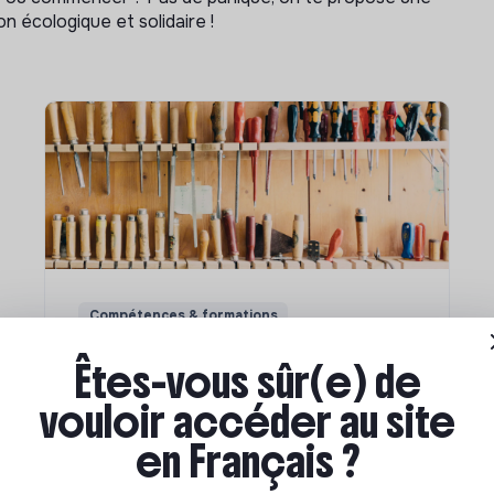
n écologique et solidaire !
Compétences & formations
Comment se former à la
Êtes-vous sûr(e) de
transition écologique ?
vouloir accéder au site
en Français ?
Marianne Roussel
•
09 janvier 2024