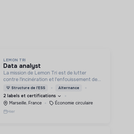
LEMON TRI
data analyst
La mission de Lemon Tri est de lutter
contre l'incinération et l'enfouissement des
déchets. Adoptez les bons zestes à nos
💡
Structure de l’ESS
Alternance
côtés !
2 labels et certifications
Marseille, France
Économie circulaire
Hier