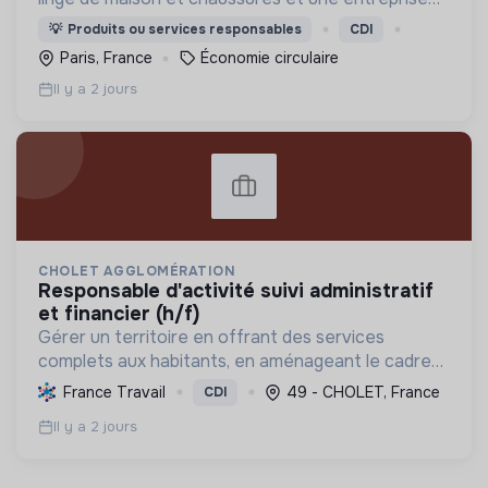
privée à but non lucratif, agréée, depuis 2009, par
💡
Produits ou services responsables
CDI
le Ministère de la Transition écologique.
Paris, France
Économie circulaire
Il y a 2 jours
CHOLET AGGLOMÉRATION
responsable d'activité suivi administratif
et financier (h/f)
Gérer un territoire en offrant des services
complets aux habitants, en aménageant le cadre
de vie et en promouvant une transition écologique
France Travail
49 - CHOLET, France
CDI
et sociale durable, via des politiques ambitieuses.
Il y a 2 jours