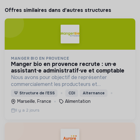
Offres similaires dans d'autres structures
MANGER BIO EN PROVENCE
manger bio en provence recrute : un·e
assistant·e administratif·ve et comptable
Nous avons pour objectif de représenter
commercialement les producteurs et
transformateurs BIO de la région SUD auprès des
💡
Structure de l’ESS
CDI
Alternance
collectivités afin d’introduire les produits BIO et
Marseille, France
Alimentation
LOCAUX dans les cantines.
Il y a 2 jours