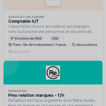
ASSOCIATION AURORE
comptable h/f
L’association Aurore accueille et accompagne
vers l’autonomie des personnes en situation de
précarité ou d’exclusion via l’hébergement, les
💡
Structure de l’ESS
CDD
soins et l’insertion sociale et professionnelle.
Paris-15e-Arrondissement, France
Associations
Il y a 2 jours
REFASHION
pmo relation marques - f/h
Refashion est l'éco-organisme de la filière textile,
linge de maison et chaussures et une entreprise