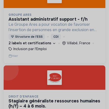
GROUPE ARES
assistant administratif support - f/h
Le Groupe Ares a pour vocation de favoriser
l’insertion de personnes en grande exclusion en
leur offrant un travail et un accompagnement
💡
Structure de l’ESS
CDI
social adaptés.
2 labels et certifications
Villabé, France
Inclusion par l'Emploi
Hier
DROIT D’ENFANCE
stagiaire généraliste ressources humaines
(h/f) – 4 à 6 mois.