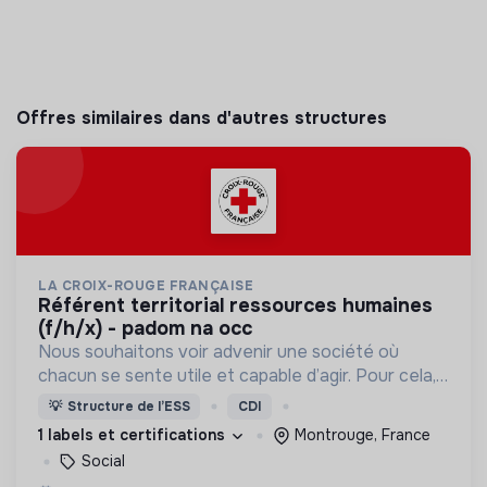
Offres similaires dans d'autres structures
LA CROIX-ROUGE FRANÇAISE
référent territorial ressources humaines
(f/h/x) - padom na occ
Nous souhaitons voir advenir une société où
chacun se sente utile et capable d’agir. Pour cela,
nous proposons des moyens et des lieux
💡
Structure de l’ESS
CDI
d’engagement innovants et adaptés à tous.
1 labels et certifications
Montrouge, France
Social