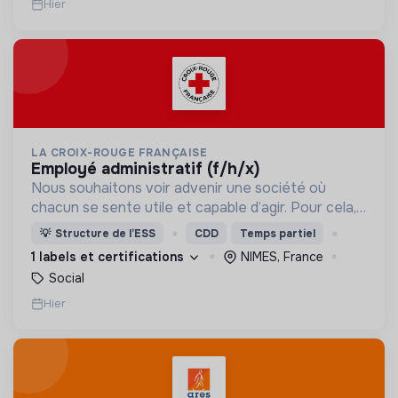
Hier
LA CROIX-ROUGE FRANÇAISE
employé administratif (f/h/x)
Nous souhaitons voir advenir une société où
chacun se sente utile et capable d’agir. Pour cela,
nous proposons des moyens et des lieux
💡
Structure de l’ESS
CDD
Temps partiel
d’engagement innovants et adaptés à tous.
1 labels et certifications
NIMES, France
Social
Hier