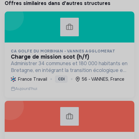
Offres similaires dans d'autres structures
CA GOLFE DU MORBIHAN - VANNES AGGLOMERAT
charge de mission scot (h/f)
Administrer 34 communes et 180 000 habitants en
Bretagne, en intégrant la transition écologique et
sociale par une planification résiliente, des achats
France Travail
56 - VANNES, France
CDI
durables et le soutien à l'économie verte.
Aujourd'hui