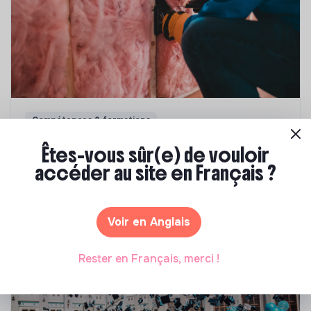
Compétences & formations
Top 8 des formations en rénovation
Êtes-vous sûr(e) de vouloir
énergétique des bâtiments
accéder au site en Français ?
Marianne Roussel
•
21 janvier 2025
Voir en Anglais
Rester en Français, merci !