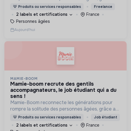
visites d'étudiants chaque semaine.
💡
Produits ou services responsables
Freelance
2 labels et certifications
France
Personnes âgées
Aujourd'hui
MAMIE-BOOM
mamie-boom recrute des gentils
accompagnateurs, le job étudiant qui a du
sens !
Mamie-Boom reconnecte les générations pour
rompre la solitude des personnes âgées, grâce aux
visites d'étudiants chaque semaine.
💡
Produits ou services responsables
Job étudiant
2 labels et certifications
France