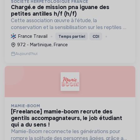
SOCIETE HERPETOLOGIQUE FRANCE
chargé.e de mission pna iguane des
petites antilles h/f (h/f)
Cette association œuvre à l'étude, la
conservation et la sensibilisation sur les reptiles et
amphibiens. Elle protège ces espèces et leurs
France Travail
Temps partiel
CDI
habitats, améliore les connaissances scientifiques
972 - Martinique, France
et promeut...
Aujourd'hui
MAMIE-BOOM
[freelance] mamie-boom recrute des
gentils accompagnateurs, le job étudiant
qui a du sens !
Mamie-Boom reconnecte les générations pour
rompre la solitude des personnes âgées, grâce aux