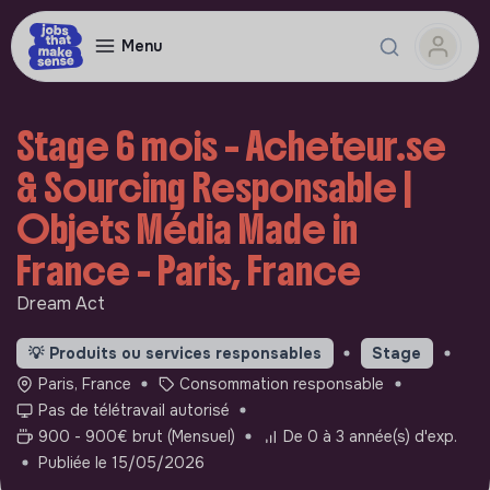
Menu
Stage 6 mois – Acheteur.se
& Sourcing Responsable |
Objets Média Made in
France - Paris, France
Dream Act
💡
Produits ou services responsables
Stage
Paris, France
Consommation responsable
Pas de télétravail autorisé
900 - 900€ brut (Mensuel)
De 0 à 3 année(s) d'exp.
Publiée le 15/05/2026