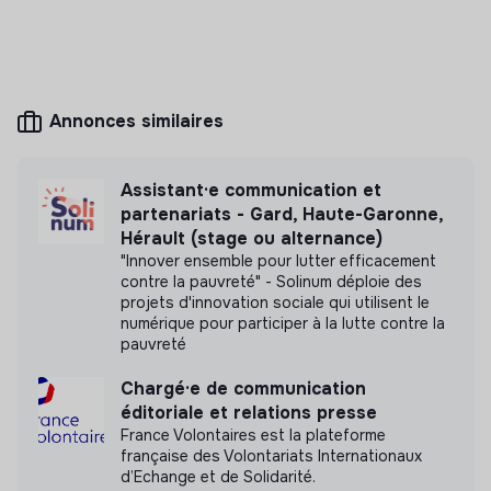
Ce que vous allez apprendre chez nous
le sourcing responsable,
Mesure d'impact
les achats durables,
la fabrication Made in France,
Annonces similaires
Dream Act n'a pas encore transmis de mesure
d'impact
les enjeux RSE appliqués au concret,
la construction d’une offre produit à impact.
Assistant·e communication et
l'upcycling
partenariats - Gard, Haute-Garonne,
Hérault (stage ou alternance)
Labels et certifications
"Innover ensemble pour lutter efficacement
contre la pauvreté" - Solinum déploie des
projets d'innovation sociale qui utilisent le
Cette structure n'a pas souhaité nous
numérique pour participer à la lutte contre la
communiquer les labels ou certifications qu'elle a
pauvreté
pu obtenir.
Chargé·e de communication
éditoriale et relations presse
France Volontaires est la plateforme
française des Volontariats Internationaux
Documents
d’Echange et de Solidarité.