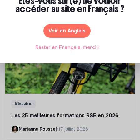
Êtes-vous sûr(e) de vouloir
Tu souhaites te réorienter mais tu ne sais pas par où
accéder au site en Français ?
commencer ? Pas de panique, on te propose une
sélection de formations aux métiers de la transition
écologique et solidaire !
Voir en Anglais
Rester en Français, merci !
S'inspirer
Les 25 meilleures formations RSE en 2026
Marianne Roussel
•
17 juillet 2026