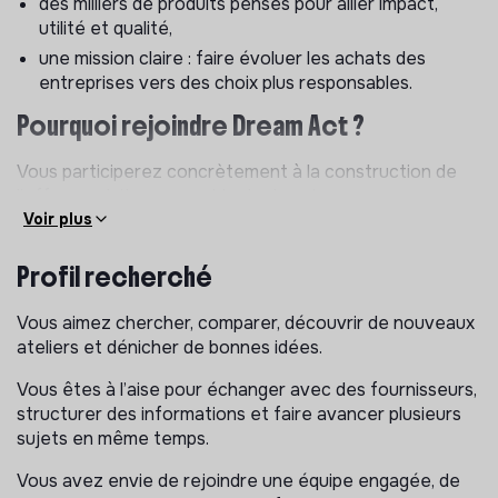
des milliers de produits pensés pour allier impact,
utilité et qualité,
une mission claire : faire évoluer les achats des
entreprises vers des choix plus responsables.
Pourquoi rejoindre Dream Act ?
Vous participerez concrètement à la construction de
l’offre produit responsable de demain :
Voir plus
découverte de nouveaux ateliers et fabricants
engagés,
Profil recherché
création de nouvelles gammes utiles et durables,
échanges directs avec des artisans et partenaires
Vous aimez chercher, comparer, découvrir de nouveaux
partout en France,
ateliers et dénicher de bonnes idées.
réflexion sur les tendances, les matières, l’impact et
Vous êtes à l’aise pour échanger avec des fournisseurs,
la fabrication locale.
structurer des informations et faire avancer plusieurs
sujets en même temps.
Vous rejoindrez une entreprise à taille humaine, où les
idées circulent vite et où chacun peut avoir un réel
Vous avez envie de rejoindre une équipe engagée, de
impact.