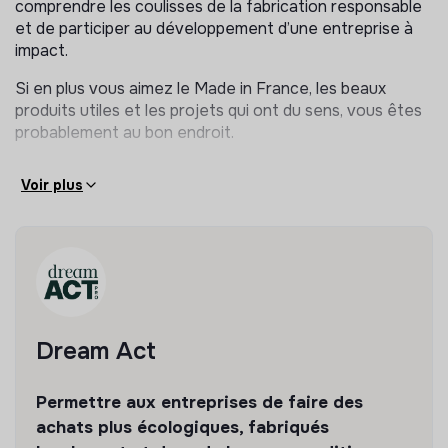
comprendre les coulisses de la fabrication responsable
et de participer au développement d’une entreprise à
Vos missions
impact.
Au sein de l’équipe sourcing & achats responsables,
Si en plus vous aimez le Made in France, les beaux
vous participerez notamment à :
produits utiles et les projets qui ont du sens, vous êtes
probablement au bon endroit.
la recherche de nouveaux fournisseurs et fabricants
engagés,
l’identification de produits innovants, utiles et éco-
Voir plus
conçus,
les échanges et négociations avec les partenaires,
la structuration et la validation des nouvelles offres
produits,
la création des supports commerciaux et catalogues,
l’intégration des nouveautés sur nos outils et notre
Dream Act
site.
Vous travaillerez au quotidien avec les équipes
Permettre aux entreprises de faire des
commerciales, marketing et production dans un
achats plus écologiques, fabriqués
environnement dynamique et entrepreneurial.