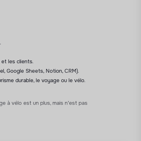
tivités et partenaires locaux.
ages.
ires.
rs existants.
.
n
et les clients.
ires.
cel, Google Sheets, Notion, CRM).
 départ.
risme durable, le voyage ou le vélo.
 voyage (hébergements, transporteurs,
ge à vélo est un plus, mais n'est pas
.