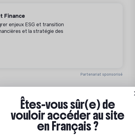
.
ocess de production.
t Finance
données partenaires.
grer enjeux ESG et transition
nancières et la stratégie des
es cyclables.
ssaire.
urisme et du tourisme durable.
eloppement.
Partenariat sponsorisé
Êtes-vous sûr(e) de
vouloir accéder au site
en Français ?