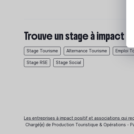
Trouve un stage à impact p
Stage Tourisme
Alternance Tourisme
Emploi T
Stage RSE
Stage Social
Les entreprises à impact positif et associations qui r
Chargé(e) de Production Touristique & Opérations - P