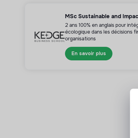
Identifier les axes d'amélioration des séjours
Participer à la mise en place de nouveaux pr
MSc Sustainable and Impac
Contribuer à la structuration de la base de 
2 ans 100% en anglais pour inté
écologique dans les décisions fi
4️⃣ Développement de l'offre DolceVia
organisations
Réaliser des études sur de nouveaux itinérair
En savoir plus
Participer aux repérages terrain lorsque néce
Effectuer une veille sur le marché du cycloto
Identifier de nouvelles opportunités de dév