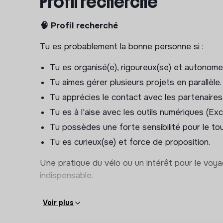
Profil recherché
Identifier et référencer des hébergements, ac
🧠 Profil recherché
Construire les programmes détaillés des voy
Vérifier la faisabilité opérationnelle des itinéra
Tu es probablement la bonne personne si :
Participer à l'amélioration continue des séjou
Tu es organisé(e), rigoureux(se) et autonome
2️⃣ Gestion des réservations et coordinatio
Tu aimes gérer plusieurs projets en parallèle.
Tu apprécies le contact avec les partenaires 
Réaliser les réservations auprès des partena
Tu es à l'aise avec les outils numériques (Ex
Assurer le suivi des dossiers clients avant le
Tu possèdes une forte sensibilité pour le tou
Vérifier la disponibilité des prestations.
Tu es curieux(se) et force de proposition.
Coordonner les différents intervenants d'un
activités, guides, etc.).
Une pratique du vélo ou un intérêt pour le voya
Anticiper et résoudre les éventuels imprévus
indispensable.
3️⃣ Qualité et amélioration continue
Voir plus
Recueillir et analyser les retours clients.