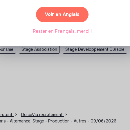
Voir en Anglais
Rester en Français, merci !
ositif avec jobs that make sense
ourisme
Stage Association
Stage Developpement Durable
ecrutent
>
DolceVia recrutement
>
aris - Alternance, Stage - Production - Autres - 09/06/2026