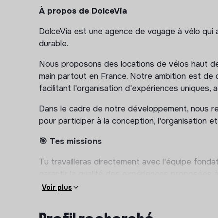
À propos de DolceVia
DolceVia est une agence de voyage à vélo qui a
durable.
Nous proposons des locations de vélos haut d
main partout en France. Notre ambition est de 
facilitant l'organisation d'expériences uniques,
Dans le cadre de notre développement, nous r
pour participer à la conception, l'organisation e
🎯 Tes missions
Tu travailleras directement avec l'équipe fondat
garantir la qualité des expériences proposées 
Voir plus
1️⃣ Production et création de voyages
Participer à la création de nouveaux séjours et