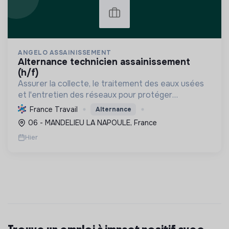
ANGELO ASSAINISSEMENT
alternance technicien assainissement
(h/f)
Assurer la collecte, le traitement des eaux usées
et l'entretien des réseaux pour protéger
l'environnement et la santé publique, tout en
France Travail
Alternance
formant les professionnels de demain.
06 - MANDELIEU LA NAPOULE, France
Hier