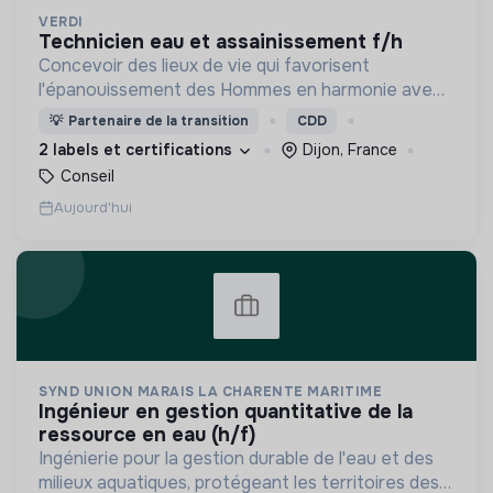
VERDI
technicien eau et assainissement f/h
Concevoir des lieux de vie qui favorisent
l'épanouissement des Hommes en harmonie avec
leur environnement.
💡
Partenaire de la transition
CDD
2 labels et certifications
Dijon, France
Conseil
Aujourd'hui
SYND UNION MARAIS LA CHARENTE MARITIME
ingénieur en gestion quantitative de la
ressource en eau (h/f)
Ingénierie pour la gestion durable de l'eau et des
milieux aquatiques, protégeant les territoires des