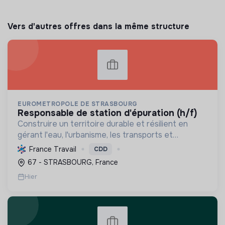
Vers d'autres offres dans la même structure
EUROMETROPOLE DE STRASBOURG
responsable de station d'épuration (h/f)
Construire un territoire durable et résilient en
gérant l'eau, l'urbanisme, les transports et
l'environnement, tout en promouvant la culture et
France Travail
CDD
les loisirs, au service de ses habitants.
67 - STRASBOURG, France
Hier