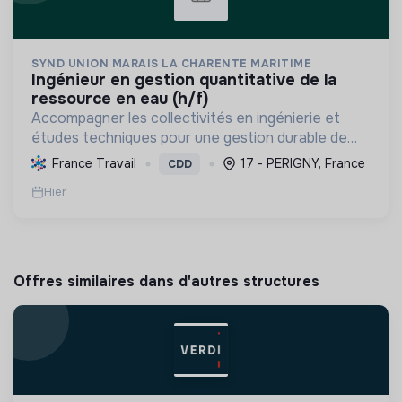
SYND UNION MARAIS LA CHARENTE MARITIME
ingénieur en gestion quantitative de la
ressource en eau (h/f)
Accompagner les collectivités en ingénierie et
études techniques pour une gestion durable de
l'eau, prévenir les inondations et préserver les
France Travail
17 - PERIGNY, France
CDD
milieux aquatiques face au changement climatique.
Hier
Offres similaires dans d'autres structures