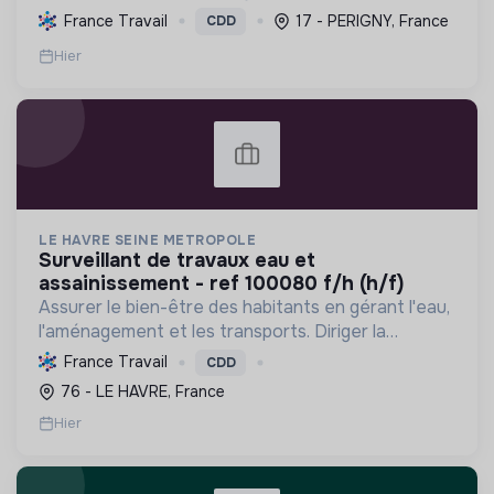
inondations et préservant la biodiversité des
France Travail
17 - PERIGNY, France
CDD
marais et zones humides en Charente-Maritime.
Hier
LE HAVRE SEINE METROPOLE
surveillant de travaux eau et
assainissement - ref 100080 f/h (h/f)
Assurer le bien-être des habitants en gérant l'eau,
l'aménagement et les transports. Diriger la
transition écologique en favorisant les énergies
France Travail
CDD
renouvelables et la mobilité durable pour un avenir
76 - LE HAVRE, France
res...
Hier