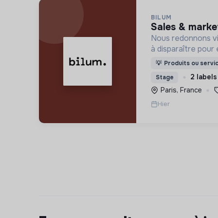
BILUM
sales & marke
Nous redonnons vi
à disparaître pour 
uniques et origina
💡
Produits ou servi
d’upcycling s'inscr
2 labels
Stage
l’économie sociale 
Paris, France
Hier