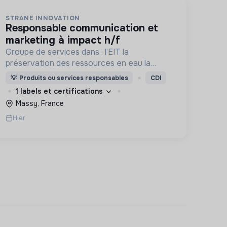
STRANE INNOVATION
responsable communication et
marketing à impact h/f
Groupe de services dans : l’EIT la
préservation des ressources en eau la
prévention des inondations l’agriculture
💡
Produits ou services responsables
CDI
durable et les écosystèmes terrestres les
1 labels et certifications
sciences cognitives
Massy, France
Hier