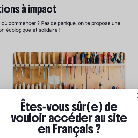
ions à impact
ar où commencer ? Pas de panique, on te propose une
n écologique et solidaire !
Êtes-vous sûr(e) de
Compétences & formations
vouloir accéder au site
Comment se former à la
en Français ?
transition écologique ?