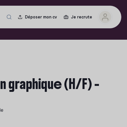
Déposer mon cv
Je recrute
 graphique (H/F) -
le