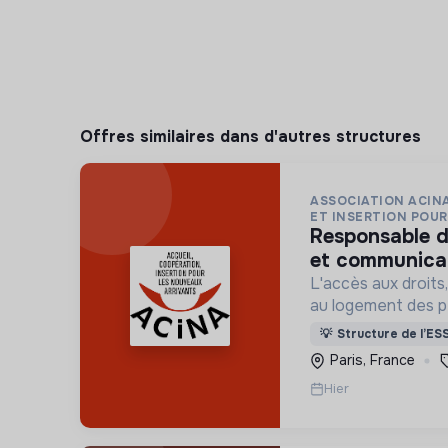
Offres similaires dans d'autres structures
ASSOCIATION ACINA
ET INSERTION POUR 
responsable de développement
et communicat
L'accès aux droits, 
au logement des p
situation de grand
💡
Structure de l’ES
indigne ou précaire
Paris, France
hôtels sociaux, etc
Hier