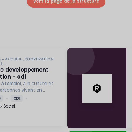
Vers la page de la structure
 - ACCUEIL, COOPÉRATION
L...
ion - cdi
à l'emploi, à la culture et
ersonnes vivant en
e précarité et d'habitat
S
CDI
 (squats, bidonvilles,
Social
.) en IDF.