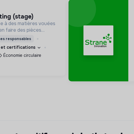
ting (stage)
e à des matières vouées
en faire des pièces
les. Notre manufacture
ces responsables
it en circuit court et dans
 et certifications
et solidaire.
Économie circulaire