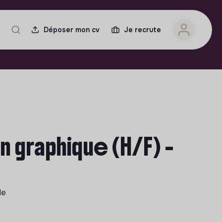
Déposer mon cv
Je recrute
 graphique (H/F) -
le