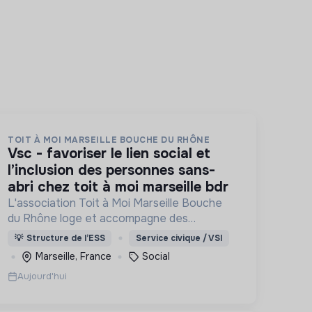
TOIT À MOI MARSEILLE BOUCHE DU RHÔNE
vsc - favoriser le lien social et
l’inclusion des personnes sans-
abri chez toit à moi marseille bdr
L'association Toit à Moi Marseille Bouche
du Rhône loge et accompagne des
personnes sans abris vers un avenir sans
💡
Structure de l’ESS
Service civique / VSI
rue.
Marseille, France
Social
Aujourd'hui