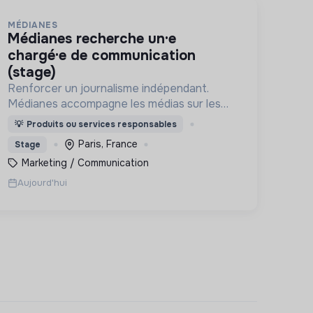
MÉDIANES
médianes recherche un·e
chargé·e de communication
(stage)
Renforcer un journalisme indépendant.
Médianes accompagne les médias sur les
plans éditorial, économique, managérial et
💡
Produits ou services responsables
technique afin de garantir leur viabilité et
Paris, France
Stage
renforcer leur impact.
Marketing / Communication
Aujourd'hui