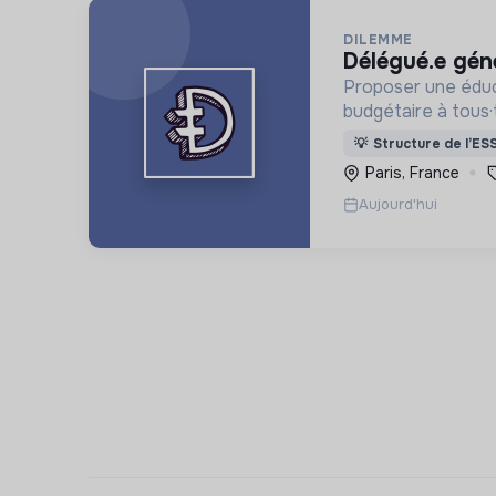
DILEMME
délégué.e gén
Proposer une éduc
budgétaire à tous
face aux produits 
💡
Structure de l’ES
assurantiels et br
Paris, France
l'argent.
Aujourd'hui