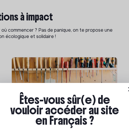
ions à impact
ar où commencer ? Pas de panique, on te propose une
n écologique et solidaire !
Êtes-vous sûr(e) de
vouloir accéder au site
Compétences & formations
en Français ?
Comment se former à la