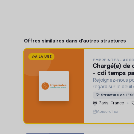
Offres similaires dans d'autres structures
À LA UNE
EMPREINTES - ACC
chargé(e) de communication f/h
- cdi temps pa
Rejoignez-nous po
regard sur le deuil
aident un proche !
💡
Structure de l’ES
Paris, France
Aujourd'hui