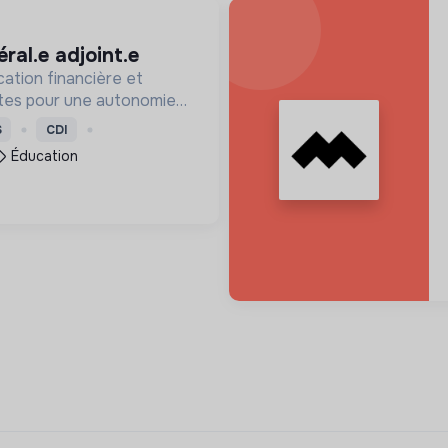
éral.e adjoint.e
ation financière et
·tes pour une autonomie
financiers, bancaires et
S
CDI
iser le tabou autour de
Éducation