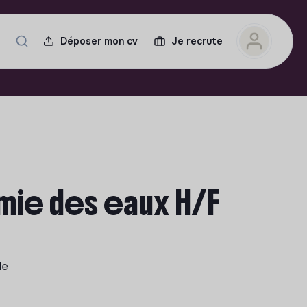
Déposer mon cv
Je recrute
mie des eaux H/F
le