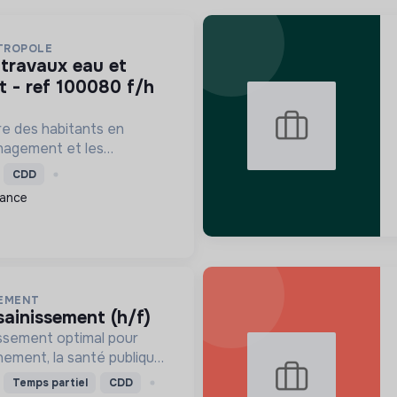
ETROPOLE
t - ref 100080 f/h
re des habitants en
énagement et les
 la transition écologique
CDD
énergies renouvelables et
rance
pour un avenir res...
SEMENT
sainissement (h/f)
issement optimal pour
nement, la santé publique
s infrastructures, tout en
Temps partiel
CDD
ances et en garantissant