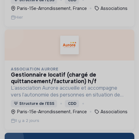
💡
Structure de l’ESS
CDD
soins et l’insertion sociale et professionnelle.
Paris-15e-Arrondissement, France
Associations
Hier
ASSOCIATION AURORE
gestionnaire locatif (chargé de
quittancement/facturation) h/f
L’association Aurore accueille et accompagne
vers l’autonomie des personnes en situation de
précarité ou d’exclusion via l’hébergement, les
💡
Structure de l’ESS
CDD
soins et l’insertion sociale et professionnelle.
Paris-15e-Arrondissement, France
Associations
Il y a 2 jours