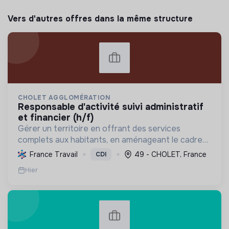
Vers d'autres offres dans la même structure
CHOLET AGGLOMÉRATION
responsable d'activité suivi administratif
et financier (h/f)
Gérer un territoire en offrant des services
complets aux habitants, en aménageant le cadre
de vie et en promouvant une transition écologique
France Travail
49 - CHOLET, France
CDI
et sociale durable, via des politiques ambitieuses.
Hier