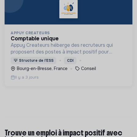
APPUY CREATEURS
comptable unique
Appuy Createurs héberge des recruteurs qui
proposent des postes à impact positif pour
différentes structures.
💡
Structure de l’ESS
CDI
Bourg-en-Bresse, France
Conseil
Il y a 3 jours
Trouve un emploi à impact positif avec