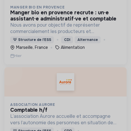
MANGER BIO EN PROVENCE
manger bio en provence recrute : un·e
assistant·e administratif·ve et comptable
Nous avons pour objectif de représenter
commercialement les producteurs et
transformateurs BIO de la région SUD auprès des
💡
Structure de l’ESS
CDI
Alternance
collectivités afin d’introduire les produits BIO et
Marseille, France
Alimentation
LOCAUX dans les cantines.
Hier
ASSOCIATION AURORE
comptable h/f
L’association Aurore accueille et accompagne
vers l’autonomie des personnes en situation de
précarité ou d’exclusion via l’hébergement, les