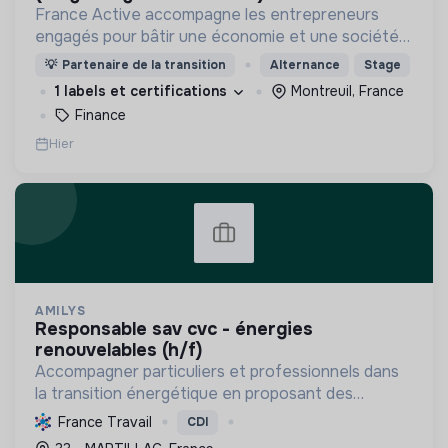
France Active accompagne les entrepreneurs
engagés pour bâtir une économie et une société
plus inclusive et plus durable.
💡
Partenaire de la transition
Alternance
Stage
1 labels et certifications
Montreuil, France
Finance
Hier
AMILYS
responsable sav cvc - énergies
renouvelables (h/f)
Accompagner particuliers et professionnels dans
la transition énergétique en proposant des
solutions durables pour réduire la consommation
France Travail
CDI
d'énergie, améliorer le confort et diminuer les