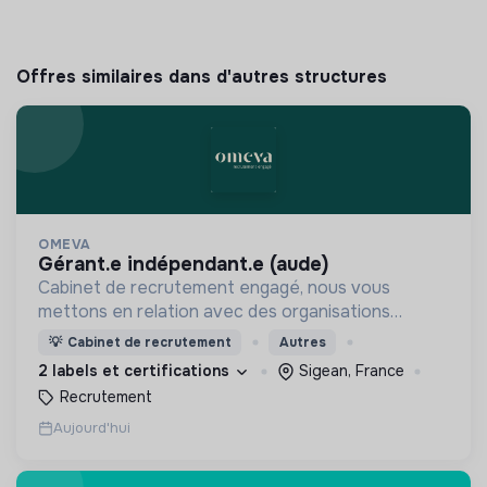
Offres similaires dans d'autres structures
OMEVA
gérant.e indépendant.e (aude)
Cabinet de recrutement engagé, nous vous
mettons en relation avec des organisations
soucieuses de leurs impacts, afin d'œuvrer
💡
Cabinet de recrutement
Autres
ensemble pour un futur souhaitable.
2 labels et certifications
Sigean, France
Recrutement
Aujourd'hui