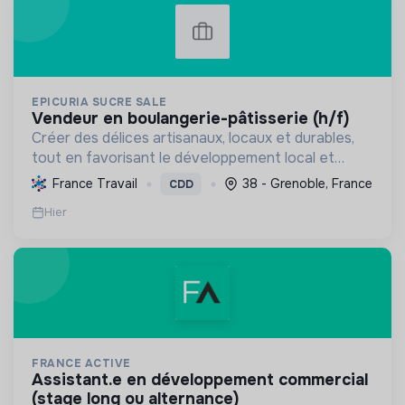
EPICURIA SUCRE SALE
vendeur en boulangerie-pâtisserie (h/f)
Créer des délices artisanaux, locaux et durables,
tout en favorisant le développement local et
l'emploi, pour une expérience savoureuse et
France Travail
38 - Grenoble, France
CDD
responsable.
Hier
FRANCE ACTIVE
assistant.e en développement commercial
(stage long ou alternance)