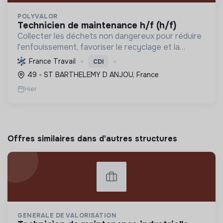
POLYVALOR
technicien de maintenance h/f (h/f)
Collecter les déchets non dangereux pour réduire
l'enfouissement, favoriser le recyclage et la
valorisation, et préserver les ressources
France Travail
CDI
naturelles, contribuant ainsi à l'économie circulaire
49 - ST BARTHELEMY D ANJOU, France
et à la t...
Hier
Offres similaires dans d'autres structures
GENERALE DE VALORISATION