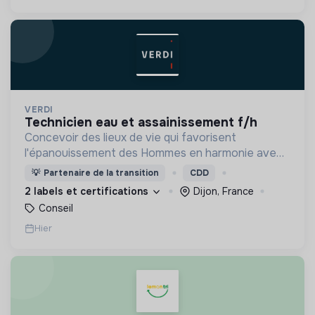
VERDI
technicien eau et assainissement f/h
Concevoir des lieux de vie qui favorisent
l'épanouissement des Hommes en harmonie avec
leur environnement.
💡
Partenaire de la transition
CDD
2 labels et certifications
Dijon, France
Conseil
Hier