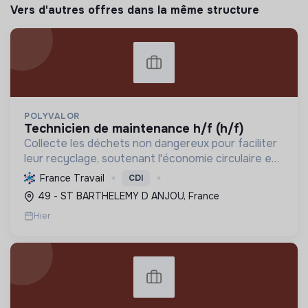
Vers d'autres offres dans la même structure
POLYVALOR
technicien de maintenance h/f (h/f)
Collecte les déchets non dangereux pour faciliter
leur recyclage, soutenant l'économie circulaire et
la réduction de l'empreinte environnementale via
France Travail
CDI
une gestion efficace et des équipements
49 - ST BARTHELEMY D ANJOU, France
performant...
Hier