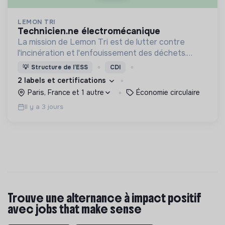
LEMON TRI
technicien.ne électromécanique
La mission de Lemon Tri est de lutter contre
l'incinération et l'enfouissement des déchets.
Adoptez les bons zestes à nos côtés !
💡
Structure de l’ESS
CDI
2 labels et certifications
Paris, France et 1 autre
Économie circulaire
Il y a 3 jours
Trouve une alternance à impact positif
avec jobs that make sense