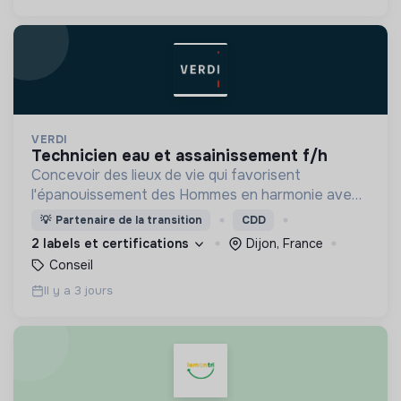
VERDI
technicien eau et assainissement f/h
Concevoir des lieux de vie qui favorisent
l'épanouissement des Hommes en harmonie avec
leur environnement.
💡
Partenaire de la transition
CDD
2 labels et certifications
Dijon, France
Conseil
Il y a 3 jours