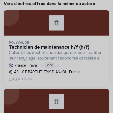
Vers d'autres offres dans la même structure
POLYVALOR
technicien de maintenance h/f (h/f)
Collecte les déchets non dangereux pour faciliter
leur recyclage, soutenant l'économie circulaire et
la réduction de l'empreinte environnementale via
France Travail
CDI
une gestion efficace et des équipements
49 - ST BARTHELEMY D ANJOU, France
performant...
Il y a 3 jours