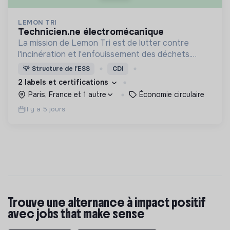
LEMON TRI
technicien.ne électromécanique
La mission de Lemon Tri est de lutter contre
l'incinération et l'enfouissement des déchets.
Adoptez les bons zestes à nos côtés !
💡
Structure de l’ESS
CDI
2 labels et certifications
Paris, France et 1 autre
Économie circulaire
Il y a 5 jours
Trouve une alternance à impact positif
avec jobs that make sense