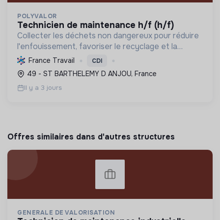
POLYVALOR
technicien de maintenance h/f (h/f)
Collecter les déchets non dangereux pour réduire
l'enfouissement, favoriser le recyclage et la
valorisation, et préserver les ressources
France Travail
CDI
naturelles, contribuant ainsi à l'économie circulaire
49 - ST BARTHELEMY D ANJOU, France
et à la t...
Il y a 3 jours
Offres similaires dans d'autres structures
GENERALE DE VALORISATION