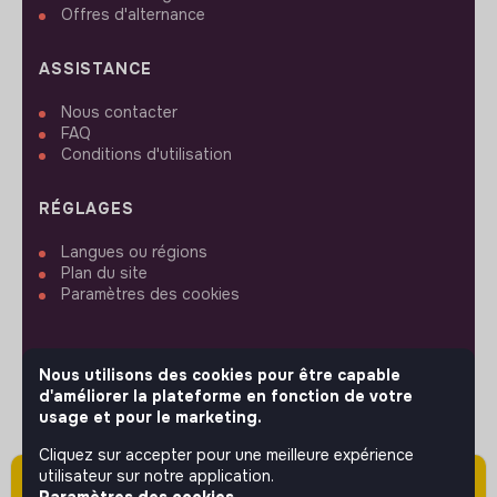
Offres d'alternance
ASSISTANCE
Nous contacter
FAQ
Conditions d'utilisation
RÉGLAGES
Langues ou régions
Plan du site
Paramètres des cookies
Nous utilisons des cookies pour être capable
d'améliorer la plateforme en fonction de votre
SUIVEZ-NOUS
usage et pour le marketing.
Cliquez sur accepter pour une meilleure expérience
utilisateur sur notre application.
Attention cette annonce a été publiée il y a
© 2026 jobs that makesense.