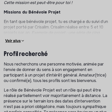
Cette mission est peut-être pour toi !
Missions du Bénévole Projet
En tant que bénévole projet, tu es chargé.e du suivi d’un
projet porté par Crisalim. Crisalim réalise entre 5 et 10
projets par an.
Exemple de projet : une série de cinq
ateliers cuisine pour un groupe d’adultes dans un centre
Voir plus
social entre octobre et février.
Profil recherché
Le bénévole projet est l’
interlocuteur privilégié
de
toutes celles et ceux qui ont à voir avec ce projet : le
lieu partenaire, l’intervenante ou l’équipe terrain, le
Nous recherchons une personne motivée, animée par
Conseil d’Administration. Un projet peut être suivi par un
l’envie de donner du sens à son engagement en
binôme de bénévoles projet, pour mieux s’entraider.
participant à un projet d’intérêt général. Amateur(trice)
ou confirmé(e), tous les profils sont les bienvenus.
Le bénévole projet documente le projet, suit son
évolution, coordonne, rend compte, mais ne réalise pas
Le rôle de Bénévole Projet est un rôle qui peut être
directement (responsabilité des intervenantes et
réalisé partiellement voir majoritairement à distance. La
bénévoles terrain).
présence sur le terrain lors des dates d’intervention
n’est pas a priori obligatoire, mais toujours sympathique
Plus précisément, un bénévole projet peut être amené