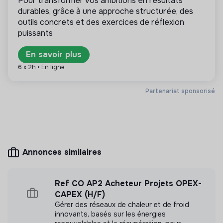
Pour transformer vos ambitions en résultats
gestion est démocratique et participatif, et sa
durables, grâce à une approche structurée, des
lucrativité est limitée. Il s’agit d’une association,
outils concrets et des exercices de réflexion
coopérative, fondation, mutuelle ou entreprise
puissants
ESUS.
En savoir plus
6 x 2h • En ligne
Plus d'informations
Partenariat sponsorisé
Site internet
Association
< 15 personnes
Associations
Annonces similaires
Mesure d'impact
Ref CO AP2 Acheteur Projets OPEX-
Crisalim n'a pas encore transmis de mesure
CAPEX (H/F)
d'impact
Gérer des réseaux de chaleur et de froid
innovants, basés sur les énergies