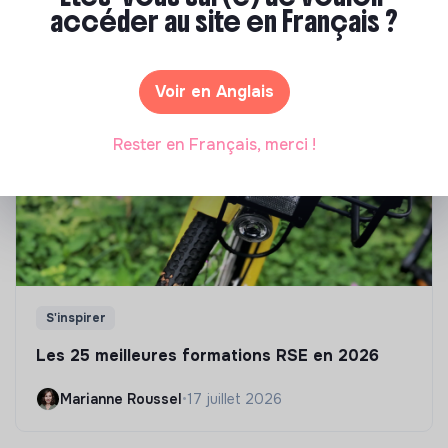
Tu souhaites te réorienter mais tu ne sais pas par où
accéder au site en Français ?
commencer ? Pas de panique, on te propose une
sélection de formations aux métiers de la transition
écologique et solidaire !
Voir en Anglais
Rester en Français, merci !
S'inspirer
Les 25 meilleures formations RSE en 2026
Marianne Roussel
•
17 juillet 2026