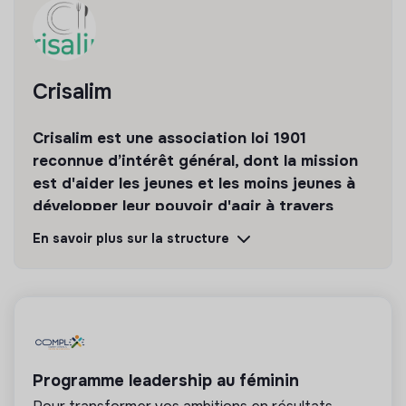
l’alimentation saine et durable, de la démocratie
alimentaire, de la nutrition-santé et/où du travail social
sont un plus, sans être rédhibitoire non plus.
Rejoindre Crisalim, c’est rejoindre une communauté
Crisalim
dynamique, ambitieuse et enthousiaste au service du
pouvoir d’agir !
Crisalim est une association loi 1901
reconnue d’intérêt général, dont la mission
est d'aider les jeunes et les moins jeunes à
développer leur pouvoir d'agir à travers
l'alimentation.
En savoir plus sur la structure
Découvrir
Suivre
💡
Structure de l’ESS
Programme leadership au féminin
Cette structure repose sur un principe de
solidarité et d’utilité sociale : son mode de