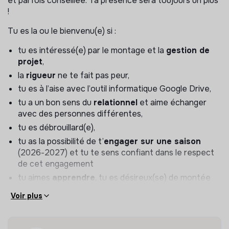
et parfois conseillée. Ta présence sera toujours un plus
à :
!
rédiger une fiche projet, un bilan (Google Drive),
Tu es la ou le bienvenu(e) si :
rechercher des intervenantes parmi la communauté,
tu es intéressé(e) par le montage et la
gestion de
tenir le lieu partenaire informé de l’avancée du
projet
,
projet,
la
rigueur
ne te fait pas peur,
s’assurer que tout est prêt pour les interventions,
tu es à l’aise avec l’outil informatique Google Drive,
suivre le budget et les dépenses du projet,
tu a un bon sens du
relationnel
et aime échanger
rendre compte au Conseil d’Administration,
avec des personnes différentes,
communiquer sur les succès du projet dans
tu es débrouillard(e),
l’écosystème Crisalim.
tu as la possibilité de t’
engager sur une saison
Pour la saison
2026-2027
, Crisalim recherche
7
(2026-2027) et tu te sens confiant dans le respect
référent(e)s
projet bénévoles. Un parcours
de cet engagement
d’intégration et de formation est prévu pour faciliter la
tu aimes
apprendre
, tu es désireux(se) de montée
montée à bord des nouvelles et nouveaux bénévoles
en compétences et/ou de partager tes
Voir plus
projet, pas de stress si tu ne penses pas être à la
compétences avec le reste la communauté
hauteur !
Une connaissance et un intérêt pour les enjeux de