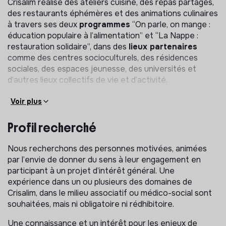
Crisalim réalise des ateliers cuisine, des repas partagés,
des restaurants éphémères et des animations culinaires
à travers ses deux
programmes
“On parle, on mange :
éducation populaire à l’alimentation” et “La Nappe :
restauration solidaire”, dans des
lieux partenaires
comme des centres socioculturels, des résidences
sociales, des espaces jeunesse, des universités et
d’autres lieux collectifs de vie et d’activité.
Crisalim n’est pas spécialisé sur un seul public ou type de
Voir plus
public. L’association intervient néanmoins en majorité
auprès des 18-25 ans, d’adultes isolés ou de familles
Profil recherché
dans les quartiers populaires, grâce à sa
communauté
de professionnels indépendants et de bénévoles.
Nous recherchons des personnes motivées, animées
par l’envie de donner du sens à leur engagement en
En 2026, Crisalim fait évoluer fortement son
participant à un projet d’intérêt général. Une
organisation et celle de sa communauté pour mieux
expérience dans un ou plusieurs des domaines de
l’impliquer dans les prises de décision de l’association et
Crisalim, dans le milieu associatif ou médico-social sont
renforcer son autonomie sur le terrain. Cela se traduit
souhaitées, mais ni obligatoire ni rédhibitoire.
par la création de
nouveaux rôles
tant bénévoles que
rémunérés, le renfort de rôles existants, et une
Une connaissance et un intérêt pour les enjeux de