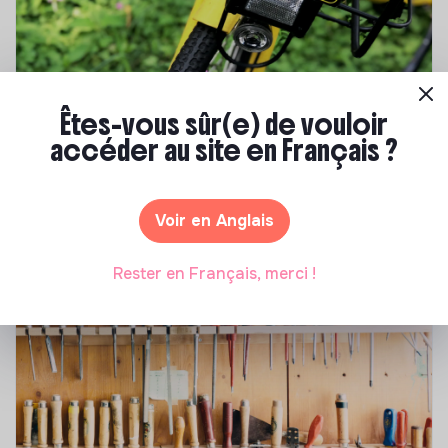
Êtes-vous sûr(e) de vouloir
S'inspirer
accéder au site en Français ?
Les 25 meilleures formations RSE en 2026
Marianne Roussel
•
17 juillet 2026
Voir en Anglais
Rester en Français, merci !