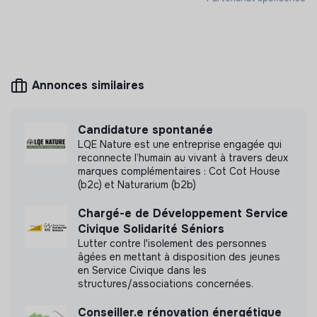
Assemblées Générales
Site internet
Association
< 15 personnes
Associations
contribution à la rédaction ou relecture des rapports
moral et financier
préparation des assemblées générales
Annonces similaires
présence et vote lors des assemblées
Mesure d'impact
Adhésions/Cotisations
Candidature spontanée
Crisalim n'a pas encore transmis de mesure
appel de cotisations
LQE Nature est une entreprise engagée qui
d'impact
reconnecte l’humain au vivant à travers deux
suivi des adhérent(e)s et adhésions
marques complémentaires : Cot Cot House
(b2c) et Naturarium (b2b)
Chargé-e de Développement Service
Labels et certifications
Civique Solidarité Séniors
Lutter contre l'isolement des personnes
Cette structure n'a pas souhaité nous
âgées en mettant à disposition des jeunes
communiquer les labels ou certifications qu'elle a
en Service Civique dans les
structures/associations concernées.
pu obtenir.
Conseiller.e rénovation énergétique