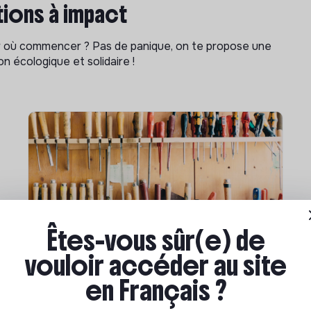
ions à impact
ar où commencer ? Pas de panique, on te propose une
n écologique et solidaire !
Êtes-vous sûr(e) de
Compétences & formations
vouloir accéder au site
Comment se former à la
en Français ?
transition écologique ?