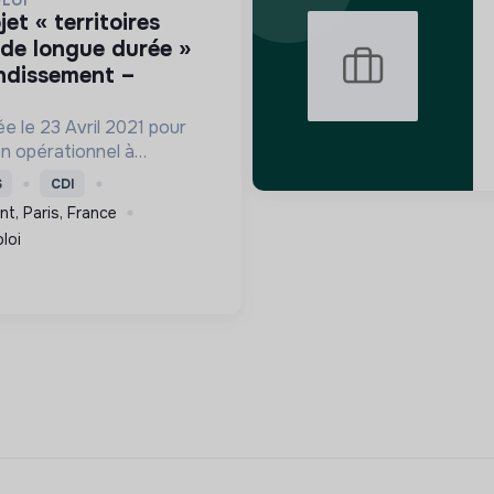
PLOI
de longue durée »
ondissement –
e le 23 Avril 2021 pour
n opérationnel à
xpérimentation
S
CDI
 Chômeur de Longue
t, Paris, France
loi