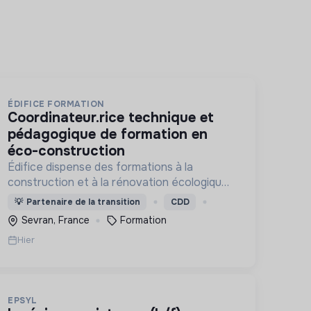
ÉDIFICE FORMATION
coordinateur.rice technique et
pédagogique de formation en
éco-construction
Édifice dispense des formations à la
construction et à la rénovation écologiques
et au réemploi dans le bâtiment. Nos
💡
Partenaire de la transition
CDD
formations s'adressent à des personnes en
Sevran, France
Formation
activité et des demandeurs d'emploi.
Hier
EPSYL