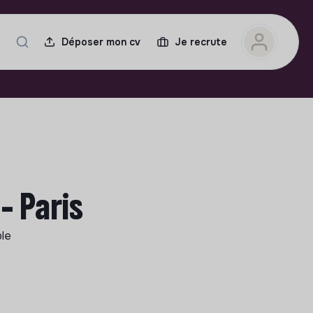
Déposer mon cv
Je recrute
- Paris
ble