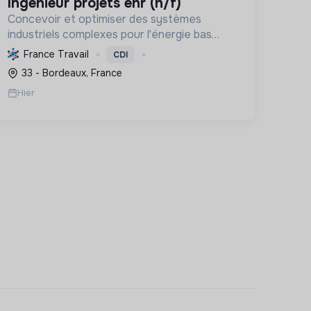
ingénieur projets enr (h/f)
Concevoir et optimiser des systèmes
industriels complexes pour l'énergie bas
carbone et la mobilité durable, en
France Travail
CDI
s'appuyant sur l'innovation et une
33 - Bordeaux, France
démarche RSE.
Hier