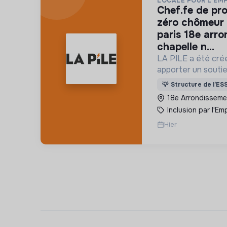
LOCALE POUR L'EM
chef.fe de projet « territoires
zéro chômeur 
paris 18e arr
chapelle n...
LA PILE a été créé
apporter un soutie
l'essaimage de l’e
💡
Structure de l’ES
"Territoires Zéro
18e Arrondissemen
Durée" à Paris
Inclusion par l'Emp
Hier