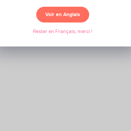
Marianne Roussel
•
09 janvier 2024
Voir en Anglais
Rester en Français, merci !