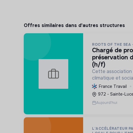
Offres similaires dans d'autres structures
ROOTS OF THE SEA 
chargé de projet scientifique &
préservation d
(h/f)
Cette association 
climatique et socia
protège et restau
France Travail
marins et côtiers, s
972 - Sainte-Luce
mobilise les citoye
Aujourd'hui
L'ACCÉLÉRATEUR PA