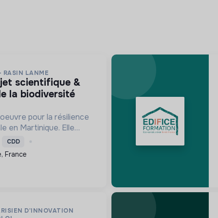
- RASIN LANME
e la biodiversité
oeuvre pour la résilience
le en Martinique. Elle
re les écosystèmes
CDD
ensibilise le public et
, France
ns pour un aven...
RISIEN D'INNOVATION