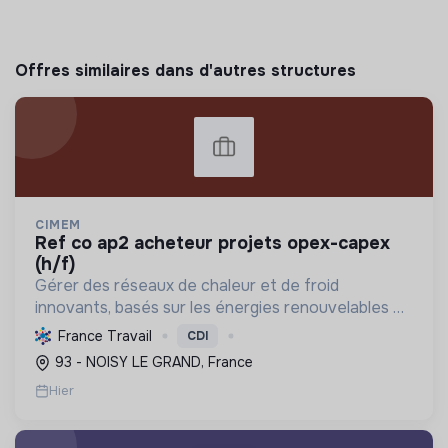
Offres similaires dans d'autres structures
CIMEM
ref co ap2 acheteur projets opex-capex
(h/f)
Gérer des réseaux de chaleur et de froid
innovants, basés sur les énergies renouvelables et
la récupération, pour décarboner l'énergie,
France Travail
CDI
améliorer l'efficacité et réduire les coûts,
93 - NOISY LE GRAND, France
contribuant ainsi à...
Hier