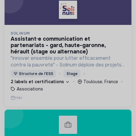
SOLINUM
assistant·e communication et
partenariats - gard, haute-garonne,
hérault (stage ou alternance)
"Innover ensemble pour lutter efficacement
contre la pauvreté" - Solinum déploie des projets
d'innovation sociale qui utilisent le numérique pour
💡
Structure de l’ESS
Stage
participer à la lutte contre la pauvreté
2 labels et certifications
Toulouse, France
Associations
Hier