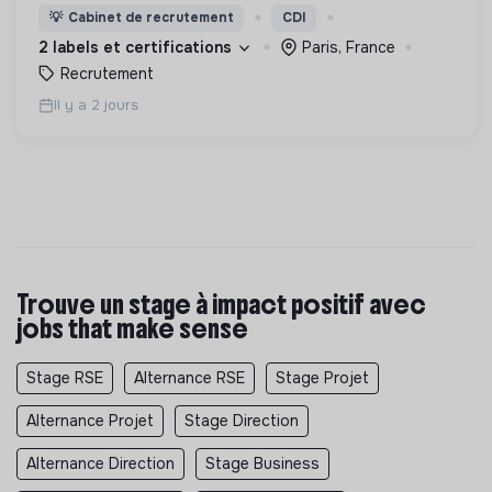
soucieuses de leurs impacts, afin d'œuvrer
💡
Cabinet de recrutement
CDI
ensemble pour un futur souhaitable.
2 labels et certifications
Paris, France
Recrutement
Il y a 2 jours
Trouve un stage à impact positif avec
jobs that make sense
Stage RSE
Alternance RSE
Stage Projet
Alternance Projet
Stage Direction
Alternance Direction
Stage Business