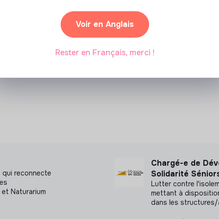
Voir en Anglais
Rester en Français, merci !
Chargé-e de Dév
 qui reconnecte
Solidarité Sénior
ues
Lutter contre l'isol
 et Naturarium
mettant à dispositio
dans les structures