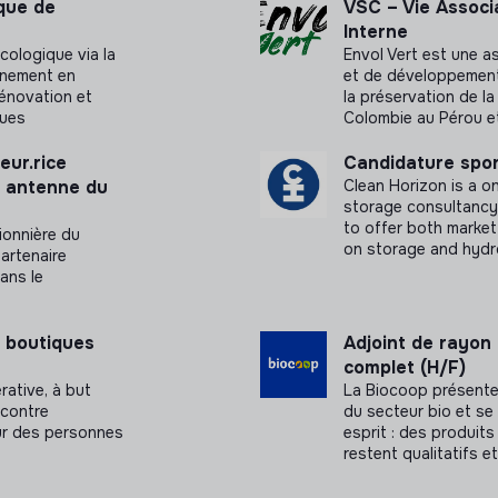
ique de
VSC – Vie Associ
Interne
cologique via la
Envol Vert est une a
agnement en
et de développement r
rénovation et
la préservation de la
ques
Colombie au Pérou e
eur.rice
Candidature spo
n antenne du
Clean Horizon is a 
storage consultancy.
to offer both market
ionnière du
on storage and hydr
artenaire
dans le
 boutiques
Adjoint de rayon
complet (H/F)
rative, à but
La Biocoop présente
 contre
du secteur bio et s
our des personnes
esprit : des produits
restent qualitatifs e