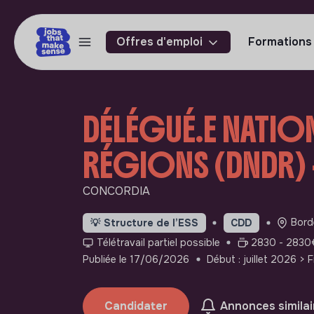
Offres d'emploi
Formations
DÉLÉGUÉ.E NATION
RÉGIONS (DNDR) 
CONCORDIA
Bord
💡
Structure de l’ESS
CDD
Télétravail partiel possible
2830 - 2830€
Publiée le 17/06/2026
Début : juillet 2026
> 
Candidater
Annonces similai