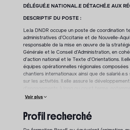
DÉLÉGUÉ.E NATIONAL.E DÉTACHÉ.E AUX RÉ
DESCRIPTIF DU POSTE :
Le.la DNDR occupe un poste de coordination ter
administratives d’Occitanie et de Nouvelle-Aquitai
responsable de la mise en œuvre de la stratégi
Générale et le Conseil d’Administration, en cohér
d’action national et le Texte d’Orientations. Il.
équipes opérationnelles régionales composées 
chantiers internationaux ainsi que de salarié.e.s
sur les activités. Il.elle assure le développeme
d'engagements à long ou court terme, notamme
bénévoles, le service civique et les programme
Voir plus
Placée sous la responsabilité de la Déléguée G
Profil recherché
suivantes :
Représenter l'association Concordia et d