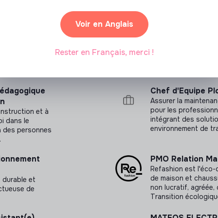
Voir en Anglais
oursement de 50% de l’abonnement aux
s vélo pour les trajets domicile-travail.
Rester en Français, merci !
 du 6 juillet. Un second entretien pourrait
uillet.
pédagogique
Chef d'Equipe Pl
pes (3 salarié.e.s permanent.e.s, une
on
Assurer la maintenan
u de direction dans un contexte de
pour les professionn
nstruction et à
intégrant des soluti
i dans le
environnement de trav
à des personnes
.
t Nouvelle- Aquitaine, ponctuellement en
tionnement
PMO Relation Ma
Refashion est l'éco-or
daire (Organisation fonctionnant par
de maison et chaussu
, durable et
non lucratif, agréée,
ectueuse de
Transition écologiqu
istant(e)
MATEOS ELECTRIC