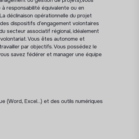
management ou gestion de projets),vous
tion, dans le respect des statuts, du projet
e à responsabilité équivalente ou en
ntations et des finalités de l’association,
La déclinaison opérationnelle du projet
ritoire
(gestion administrative, gestion
 des dispositifs d’engagement volontaires
ptable, engagement des paiements,
u secteur associatif régional, idéalement
ition des tâches, définition des méthodes
 volontariat. Vous êtes autonome et
travailler par objectifs. Vous possédez le
 vous savez fédérer et manager une équipe
ritorial en cohérence avec les
 objectifs budgétaires
du territoire en lien
ns adéquats et en cherchant à diversifier
s charges courantes,
l'évaluation des différentes activités
, à
que (Word, Excel…) et des outils numériques
territoire,
avec les partenaires
institutionnels et
(de manière autonome pour les volontaires,
 et bénévoles et en lien avec le siège pour