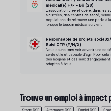
Poste aménageable pour les travailleur.se.s en
médical(e) H/F - Bû (28)
égales, la priorité sera donnée à la candidature
L’association crée et opère, dans les z
sinistrées, des centres de santé, perm
populations de retrouver une porte à la
lorsque le besoin médical survient.
Responsable de projets sociaux
Suivi CTR (F/H/X)
Nous souhaitons voir advenir une soci
sente utile et capable d’agir. Pour cel
des moyens et des lieux d’engagement 
adaptés à tous.
Trouve un emploi à impact 
Stage RSE
Alternance RSE
Emploi RSE
Stag