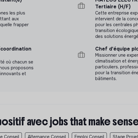
 situation de handicap. À compétences
Tertiaire (H/F)
 d’une personne en situation de handicap.
ones les plus
Cette entreprise expe
ettant aux
intervient de la conc
quelle frapper
pour les centrales ph
transition écologiqu
des solutions énergé
/coordination
Chef d'équipe pl
Missionner une exper
climatisation et éne
été où chacun se
particuliers, profess
a, nous proposons
pour la transition én
innovants et
bâtiments.
positif avec jobs that make sens
e Conseil
Alternance Conseil
Emploi Conseil
Stage Proje