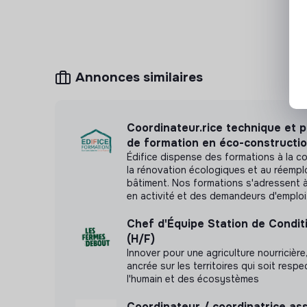
modalités de la convention collective.
Prise en charge à 50% de la mutuelle et remb
transports en commun ou indemnités kilométrique
Annonces similaires
●
Prise de poste :
Entretiens prévus la semaine
être organisé. Prise de poste souhaitée pour mi-j
Coordinateur.rice technique et 
●
Expérience :
Expérience d’encadrement d’équi
de formation en éco-constructi
trentaine d’animateur.rice.s saisonnier.ière.s) o
Édifice dispense des formations à la co
transition.
la rénovation écologiques et au réemplo
bâtiment. Nos formations s'adressent 
en activité et des demandeurs d'emploi
●
Zone de déplacement
: Régions Occitanie e
France (autres régions) et en Europe.
Chef d'Équipe Station de Condi
(H/F)
●
Secteur d’activité :
Économie Sociale et Soli
Innover pour une agriculture nourricière
adhésion volontaire).
ancrée sur les territoires qui soit resp
l'humain et des écosystèmes
●
Lieu de travail
: Toulouse ou Bordeaux.
Coordinateur / coordinatrice ass