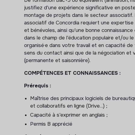
De formation Bac+5 ou équivalent (animation, 
l’ensemble du territoire couvert par la déléga
justifiez d’une expérience significative en post
associatif, du projet éducatif, du texte d’orie
montage de projets dans le secteur associatif. 
Coordonner le bon fonctionnement du ter
associatif de Concordia requiert une expertise
des ressources humaines, transmission com
et bénévoles, ainsi qu’une bonne connaissance d
intendance et organisation logistique, répart
dans le champ de l’éducation populaire et/ou le
de travail),
organisé·e dans votre travail et en capacité de 
sens du contact ainsi que de la négociation et
Elaborer et mettre en œuvre un projet ter
(permanente et saisonnière).
orientations nationales
,
Participer à la définition et au suivi des
COMPÉTENCES ET CONNAISSANCES :
avec le siège national en mobilisant les moye
les sources de financements et optimiser le
Prérequis :
Coordonner la programmation, le suivi et 
Maîtrise des principaux logiciels de bureauti
hauteur des objectifs définis par le projet du 
et collaboratifs en ligne (Drive…) ;
Assurer les négociations et les relations 
Capacité à s’exprimer en anglais ;
territoriaux,
Permis B apprécié
Constituer et animer l'équipe territoriale
les équipes d’animation saisonnière salariées