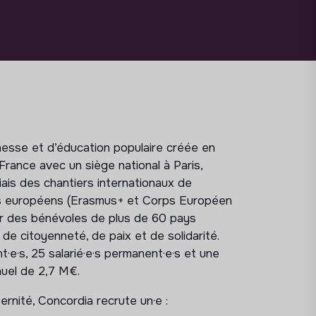
nesse et d’éducation populaire créée en
 France avec un siège national à Paris,
biais des chantiers internationaux de
mes européens (Erasmus+ et Corps Européen
rer des bénévoles de plus de 60 pays
 de citoyenneté, de paix et de solidarité.
e·s, 25 salarié·e·s permanent·e·s et une
nuel de 2,7 M€.
nité, Concordia recrute un·e :