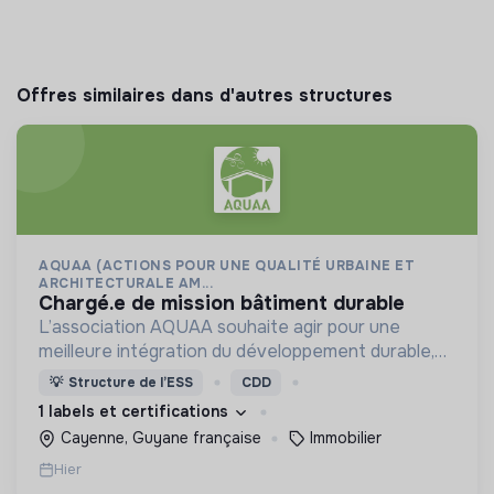
Offres similaires dans d'autres structures
AQUAA (ACTIONS POUR UNE QUALITÉ URBAINE ET
ARCHITECTURALE AM...
chargé.e de mission bâtiment durable
L’association AQUAA souhaite agir pour une
meilleure intégration du développement durable,
et d’une réduction des impacts environnementaux,
💡
Structure de l’ESS
CDD
dans l’acte de construire et d’aménager en
1 labels et certifications
Guyane.
Cayenne, Guyane française
Immobilier
Hier