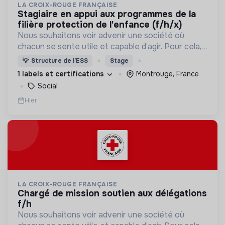
LA CROIX-ROUGE FRANÇAISE
stagiaire en appui aux programmes de la
filière protection de l'enfance (f/h/x)
Nous souhaitons voir advenir une société où
chacun se sente utile et capable d’agir. Pour cela,
nous proposons des moyens et des lieux
💡
Structure de l’ESS
Stage
d’engagement innovants et adaptés à tous.
1 labels et certifications
Montrouge, France
Social
Hier
LA CROIX-ROUGE FRANÇAISE
chargé de mission soutien aux délégations
f/h
Nous souhaitons voir advenir une société où