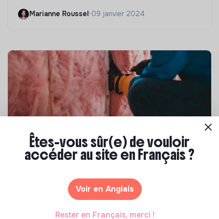
Marianne Roussel
•
09 janvier 2024
Êtes-vous sûr(e) de vouloir
accéder au site en Français ?
Compétences & formations
Top 8 des formations en rénovation
énergétique des bâtiments
Voir en Anglais
Marianne Roussel
•
21 janvier 2025
Rester en Français, merci !