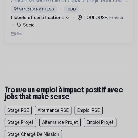
chacun se sente utile et capable d’agir. Pour cela,
nous proposons des moyens et des lieux
💡
Structure de l’ESS
CDD
d’engagement innovants et adaptés à tous.
1 labels et certifications
TOULOUSE, France
Social
Hier
Trouve un emploi à impact positif avec
jobs that make sense
Stage RSE
Alternance RSE
Emploi RSE
Stage Projet
Alternance Projet
Emploi Projet
Stage Chargé De Mission