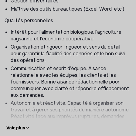
Gestion d’inventaires
Gérer le service après-vente produits et les retours
Maîtrise des outils bureautiques (Excel, Word, etc.)
clients.
Qualités personnelles
Gestion des stocks
Intérêt pour l’alimentation biologique, l’agriculture
Enregistrer les entrées et sorties de stock
paysanne et l’économie coopérative.
(réceptions, commandes, ajustements).
Organisation et rigueur : rigueur et sens du détail
Suivre les niveaux de stock afin d’éviter ruptures et
pour garantir la fiabilité des données et le bon suivi
surstockage.
des opérations.
Analyser la rotation des produits et ajuster les
Communication et esprit d’équipe. Aisance
volumes commandés.
relationnelle avec les équipes, les clients et les
Participer aux inventaires réguliers (tournants et
fournisseurs. Bonne aisance rédactionnelle pour
annuels).
communiquer avec clarté et répondre efficacement
aux demandes.
Autonomie et réactivité. Capacité à organiser son
travail et à gérer ses priorités de manière autonome.
Réactivité face aux imprévus (ruptures, demandes
clients, ajustements logistiques). Capacité
Voir plus
d’adaptation et prise d’initiative.