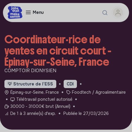
Menu
Coordinateur·rice de
ventes en circuit court -
Épinay-sur-Seine, France
COMPTOIR DIONYSIEN
💡
Structure de l’ESS
CDI
Épinay-sur-Seine, France
Foodtech / Agroalimentaire
Télétravail ponctuel autorisé
30000 - 31000€ brut (Annuel)
De 1 à 3 année(s) d'exp.
Publiée le 27/03/2026