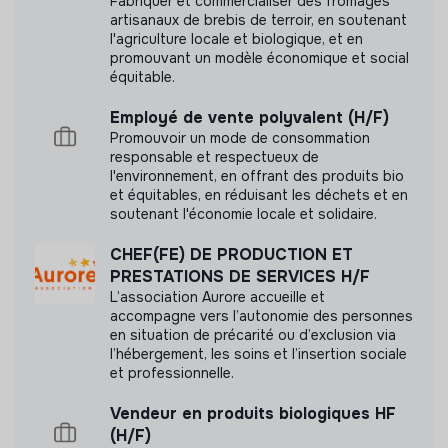
Fabriquer et commercialiser des fromages
artisanaux de brebis de terroir, en soutenant
l'agriculture locale et biologique, et en
promouvant un modèle économique et social
équitable.
Labels et certifications
Employé de vente polyvalent (H/F)
Cette structure n'a pas souhaité nous
Promouvoir un mode de consommation
communiquer les labels ou certifications qu'elle a
responsable et respectueux de
pu obtenir.
l'environnement, en offrant des produits bio
et équitables, en réduisant les déchets et en
soutenant l'économie locale et solidaire.
CHEF(FE) DE PRODUCTION ET
PRESTATIONS DE SERVICES H/F
Documents
L’association Aurore accueille et
accompagne vers l’autonomie des personnes
N'a pas encore communiqué de documents de
en situation de précarité ou d’exclusion via
transparence
l’hébergement, les soins et l’insertion sociale
et professionnelle.
Vendeur en produits biologiques HF
(H/F)