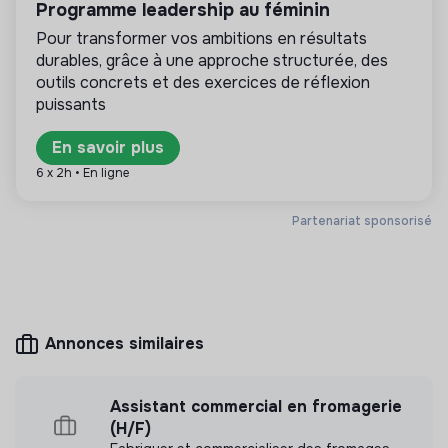
solidarité et d’utilité sociale : son mode de
Programme leadership au féminin
gestion est démocratique et participatif, et sa
Pour transformer vos ambitions en résultats
lucrativité est limitée. Il s’agit d’une association,
durables, grâce à une approche structurée, des
coopérative, fondation, mutuelle ou entreprise
ESUS.
outils concrets et des exercices de réflexion
puissants
En savoir plus
6 x 2h • En ligne
Plus d'informations
Site internet
Cooperative
Partenariat sponsorisé
Foodtech /
< 15 personnes
Agroalimentaire
Annonces similaires
Mesure d'impact
Assistant commercial en fromagerie
COMPTOIR DIONYSIEN n'a pas encore transmis
(H/F)
de mesure d'impact