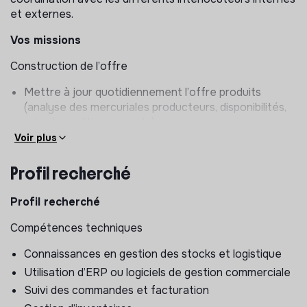
et externes.
Vos missions
Construction de l’offre
Mettre à jour quotidiennement l’offre produits
(analyse des mercuriales producteurs, disponibilités,
prix et conditionnements).
Voir plus
Mettre à jour les fiches produits et vérifier le bon
fonctionnement de la boutique en ligne.
Profil recherché
Assurer la relation et l’assistance client au quotidien.
Administration des ventes
Profil recherché
Enregistrer et suivre les commandes clients jusqu’à
Compétences techniques
leur clôture.
Connaissances en gestion des stocks et logistique
Mise à jour des bons de livraison (quantités,
Utilisation d’ERP ou logiciels de gestion commerciale
conditionnements, DLC/DLUO, numéros de lot…) et
rapprochement (signalements des manques, des
Suivi des commandes et facturation
erreurs, etc).