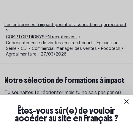
Les entreprises à impact positif et associations qui recrutent
>
COMPTOIR DIONYSIEN recrutement
>
Coordinateur·rice de ventes en circuit court - Épinay-sur-
Seine - CDI - Commercial, Manager des ventes - Foodtech /
Agroalimentaire - 27/03/2026
Notre sélection de formations à impact
Tu souhaites te réorienter mais tu ne sais pas par où
commencer ? Pas de panique, on te propose une
sélection de formations aux métiers de la transition
Êtes-vous sûr(e) de vouloir
écologique et solidaire !
accéder au site en Français ?