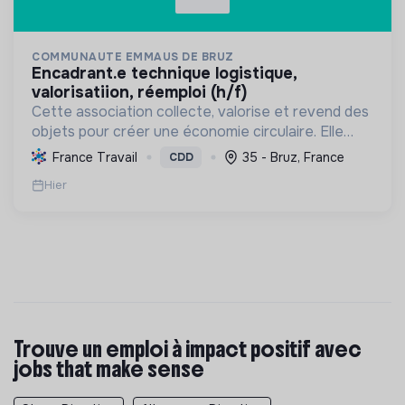
COMMUNAUTE EMMAUS DE BRUZ
encadrant.e technique logistique,
valorisatiion, réemploi (h/f)
Cette association collecte, valorise et revend des
objets pour créer une économie circulaire. Elle
offre un projet de vie digne et solidaire à des
France Travail
35 - Bruz, France
CDD
compagnons, favorisant leur insertion sociale et
Hier
prof...
Trouve un emploi à impact positif avec
jobs that make sense