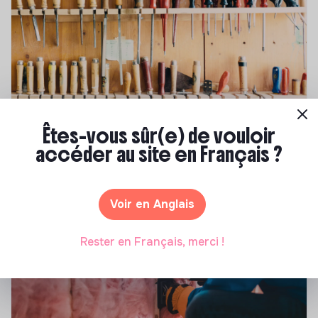
Compétences & formations
Êtes-vous sûr(e) de vouloir
accéder au site en Français ?
Comment se former à la transition écologique
?
Marianne Roussel
•
09 janvier 2024
Voir en Anglais
Rester en Français, merci !