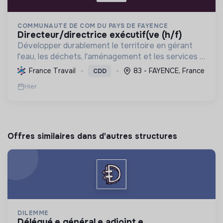
COMMUNAUTE DE COM DU PAYS DE FAYENCE
directeur/directrice exécutif(ve (h/f)
Développer durablement le territoire en gérant
l'eau, les déchets, l'aménagement et les services à
la population, tout en protégeant l'environnement
France Travail
83 - FAYENCE, France
CDD
et promouvant la transition écologique et sociale.
Hier
Offres similaires dans d'autres structures
DILEMME
délégué.e général.e adjoint.e