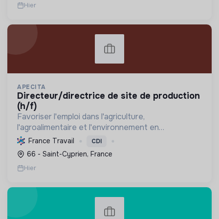
Hier
APECITA
directeur/directrice de site de production
(h/f)
Favoriser l'emploi dans l'agriculture,
l'agroalimentaire et l'environnement en
connectant candidats et employeurs, et en
France Travail
CDI
promouvant les métiers de la transition
66 - Saint-Cyprien, France
écologique.
Hier