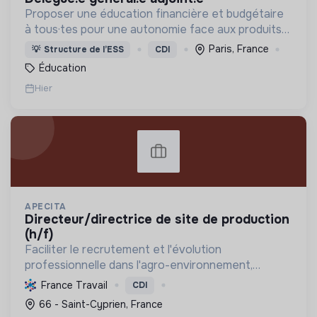
Proposer une éducation financière et budgétaire
à tous·tes pour une autonomie face aux produits
financiers, bancaires et assurantiels et briser le
Paris, France
💡
Structure de l’ESS
CDI
tabou autour de l'argent.
Éducation
Hier
APECITA
directeur/directrice de site de production
(h/f)
Faciliter le recrutement et l'évolution
professionnelle dans l'agro-environnement,
promouvoir les emplois verts et l'agriculture
France Travail
CDI
durable, tout en soutenant l'insertion
66 - Saint-Cyprien, France
professionnelle et la mutualisat...