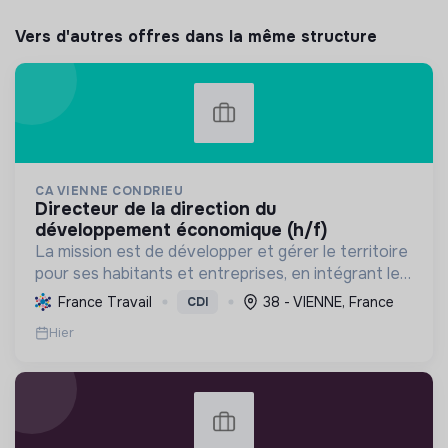
Vers d'autres offres dans la même structure
CA VIENNE CONDRIEU
directeur de la direction du
développement économique (h/f)
La mission est de développer et gérer le territoire
pour ses habitants et entreprises, en intégrant le
développement économique, l'environnement et
France Travail
38 - VIENNE, France
CDI
l'action sociale, avec un fort engagement pour la
Hier
tr...