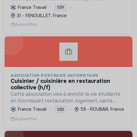
l'exploitation, notamment pour les centrales
France Travail
CDI
photovoltaïques. Elle contribue à la transition
31 - FENOUILLET, France
écologique avec son Labe...
Aujourd'hui
ASSOCIATION D'ENTRAIDE UNIVERSITAIRE
cuisinier / cuisinière en restauration
collective (h/f)
Cette association vise à enrichir la vie étudiante
en fournissant restauration, logement, santé,
soutien social et sport, favorisant ainsi le bien-
France Travail
59 - ROUBAIX, France
CDI
être et le succès des jeunes.
Aujourd'hui