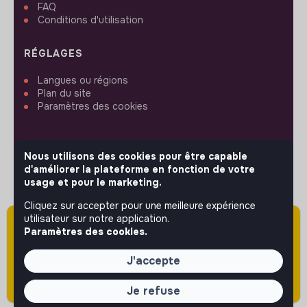
FAQ
Conditions d'utilisation
RÉGLAGES
Langues ou régions
Plan du site
Paramètres des cookies
Nous utilisons des cookies pour être capable
d'améliorer la plateforme en fonction de votre
SUIVEZ-NOUS
usage et pour le marketing.
Cliquez sur accepter pour une meilleure expérience
utilisateur sur notre application.
Attention cette annonce a été publiée il y a
© 2026 jobs that makesense.
Paramètres des cookies.
plus de 60 jours (le 13/05/2026) et est sans
doute expirée ou non mise à jour.
J'accepte
Je refuse