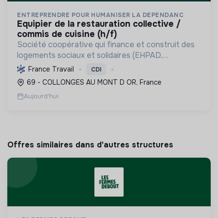
ENTREPRENDRE POUR HUMANISER LA DEPENDANC
equipier de la restauration collective /
commis de cuisine (h/f)
Société coopérative qui finance et construit des
logements sociaux et solidaires (EHPAD,
intergénérationnels) pour personnes fragilisées et
France Travail
CDI
à faibles ressources, favorisant l'inclusion et la
69 - COLLONGES AU MONT D OR, France
maîtrise ...
Aujourd'hui
Offres similaires dans d'autres structures