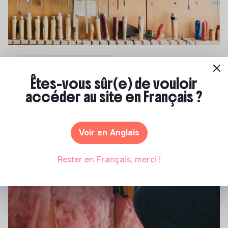
Compétences & formations
Êtes-vous sûr(e) de vouloir
Comment se former à la transition écologique
?
accéder au site en Français ?
Marianne Roussel
•
09 janvier 2024
Voir en Anglais
Rester en Français, merci !