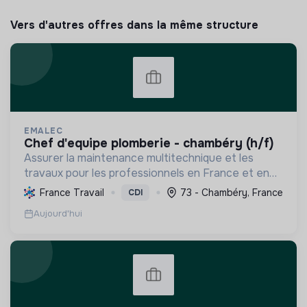
Vers d'autres offres dans la même structure
EMALEC
chef d'equipe plomberie - chambéry (h/f)
Assurer la maintenance multitechnique et les
travaux pour les professionnels en France et en
Europe, en intégrant des solutions durables et en
France Travail
73 - Chambéry, France
CDI
promouvant un environnement de travail éthique
Aujourd'hui
et inclusi...