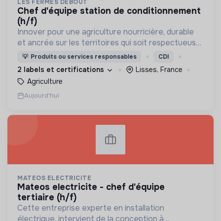
LES FERMES DEBOUT
chef d'équipe station de conditionnement
(h/f)
Innover pour une agriculture nourricière, durable
et ancrée sur les territoires qui soit respectueuse
de l'humain et des écosystèmes
💡
Produits ou services responsables
CDI
2 labels et certifications
Lisses, France
Agriculture
Aujourd'hui
MATEOS ELECTRICITE
mateos electricite - chef d'équipe
tertiaire (h/f)
Cette entreprise experte en installation
électrique, intervient de la conception à