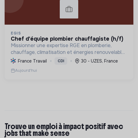
EGIS
chef d'équipe plombier chauffagiste (h/f)
Missionner une expertise RGE en plomberie,
chauffage, climatisation et énergies renouvelables
pour les particuliers, professionnels et
France Travail
30 - UZES, France
CDI
collectivités, œuvrant pour la transition
Aujourd'hui
énergétique et l'effica...
Trouve un emploi à impact positif avec
jobs that make sense