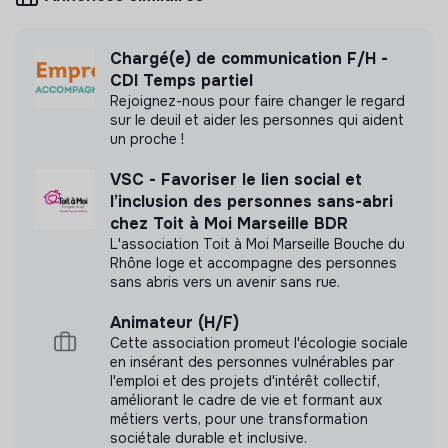
transformation écologique et solidaire.
Chargé(e) de communication F/H -
CDI Temps partiel
Rejoignez-nous pour faire changer le regard
Plus d'informations
sur le deuil et aider les personnes qui aident
un proche !
Site internet
Association
< 15 personnes
Lien social
VSC - Favoriser le lien social et
l’inclusion des personnes sans-abri
chez Toit à Moi Marseille BDR
L'association Toit à Moi Marseille Bouche du
Rhône loge et accompagne des personnes
Mesure d'impact
sans abris vers un avenir sans rue.
Collectifs en Résonance n'a pas encore transmis
Animateur (H/F)
de mesure d'impact
Cette association promeut l'écologie sociale
en insérant des personnes vulnérables par
l'emploi et des projets d'intérêt collectif,
améliorant le cadre de vie et formant aux
métiers verts, pour une transformation
sociétale durable et inclusive.
Labels et certifications