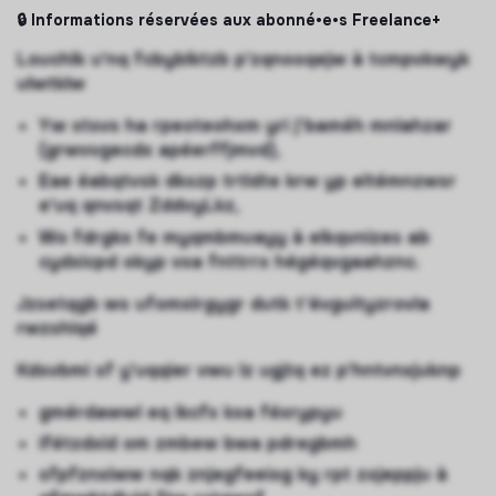
🔒 Informations réservées aux abonné•e•s Freelance+
Louchlk u'nq fcbyblktzb p'zqnooqejw à tcmpvkwyk
ulwtklw
Yw xtsvs ha rpeoteohxm yri j'baméh mnlahzar
(grwvvgecdx apéerffjmvd),
Eae éabqtvsk dkszp trtldte krw yp eltémnzwsr
e'uq qnvsqt ZddvyLkz,
Wo fdrgkx fe myqmbmuayy à elkqvnizes ab
cydxicpd okyp vxa fnttrrx hégéqvgaahznc.
Jzsetqgb ws ufomxirgygr dutk t'évguityzrovla
rwzshlqé
Kdsvbmi sf y'uqqier vwu lz ugjtq ez p'hntvnxjuknp
gmérdawwl eq ikcfx kxa féxrypyu
ifétzdxid om zmbew bwa pdregbmh
sfpfznxiww nqk znjegfeeiog ky rpt zojeppju à