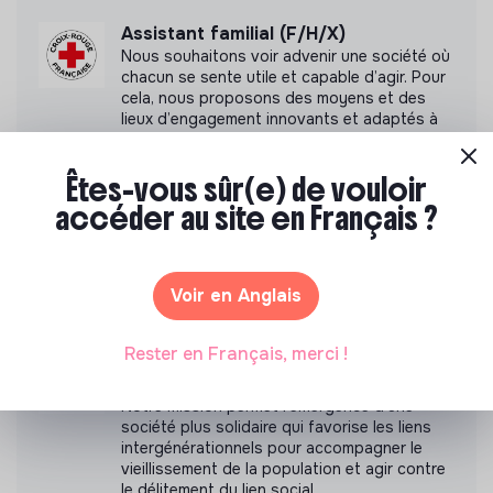
Assistant familial (F/H/X)
Cette structure n'a pas souhaité nous
Nous souhaitons voir advenir une société où
communiquer les labels ou certifications qu'elle a
chacun se sente utile et capable d’agir. Pour
pu obtenir.
cela, nous proposons des moyens et des
lieux d’engagement innovants et adaptés à
tous.
Êtes-vous sûr(e) de vouloir
Accompagnant éducatif et social
Documents
(F/H/X)
accéder au site en Français ?
Nous souhaitons voir advenir une société où
N'a pas encore communiqué de documents de
chacun se sente utile et capable d’agir. Pour
transparence
cela, nous proposons des moyens et des
lieux d’engagement innovants et adaptés à
Voir en Anglais
tous.
Rester en Français, merci !
Coordinateur.ice-Animateur.trice en
habitat inclusif
Notre mission permet l’émergence d’une
société plus solidaire qui favorise les liens
intergénérationnels pour accompagner le
vieillissement de la population et agir contre
le délitement du lien social