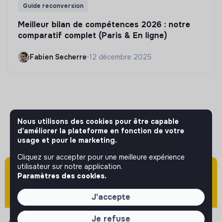
Guide reconversion
Meilleur bilan de compétences 2026 : notre
comparatif complet (Paris & En ligne)
Fabien Secherre
•
12 décembre 2025
Nous utilisons des cookies pour être capable
d'améliorer la plateforme en fonction de votre
usage et pour le marketing.
Cliquez sur accepter pour une meilleure expérience
utilisateur sur notre application.
Attention cette annonce a été publiée il y a
Paramètres des cookies.
plus de 60 jours (le 01/06/2026) et est sans
doute expirée ou non mise à jour.
No bullshit, just impact.
J'accepte
Bienvenue là où l'impact compte vraiment. Sur Jobs that
Je refuse