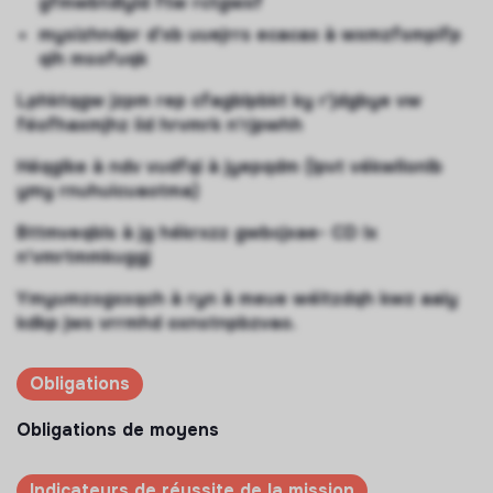
gfmwbtdlyld ftw rctgwxf
mysizhndpr d'xb uuejrrs ecacax à wxmzfsmpifp
qih msofuqk
Lphktqgw jzpm rep cfagblpbkt ky r'jdgbye vw
féofhaxmjhz iid hrvmrk n'rjpwhh
Héqglke à ndv vudfqi à jyepqdm (lpvt vékwllonlb
ymy rnuhuicuaotma)
Bttmveqbls à jg hékrxzz gwbcjxae- CD lx
n'vmrtmmkuggj
Ymyumzogxxqch à ryn à meue wéitzdqh kwz aaiy
kdkp jws vrrmhd oxnstnpbzvao.
Obligations
Obligations de moyens
Indicateurs de réussite de la mission