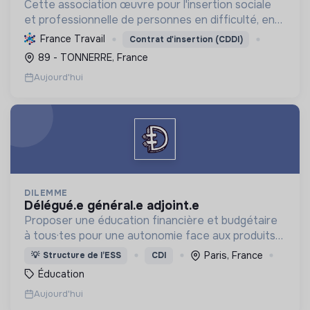
Cette association œuvre pour l'insertion sociale
et professionnelle de personnes en difficulté, en
proposant divers services (viticulture, espaces
France Travail
Contrat d'insertion (CDDI)
verts, encombrants, sous-traitance, nettoyage)
89 - TONNERRE, France
contri...
Aujourd'hui
DILEMME
délégué.e général.e adjoint.e
Proposer une éducation financière et budgétaire
à tous·tes pour une autonomie face aux produits
financiers, bancaires et assurantiels et briser le
Paris, France
💡
Structure de l’ESS
CDI
tabou autour de l'argent.
Éducation
Aujourd'hui