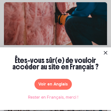
Compétences & formations
Êtes-vous sûr(e) de vouloir
Top 8 des formations en rénovation
accéder au site en Français ?
énergétique des bâtiments
Marianne Roussel
•
21 janvier 2025
Voir en Anglais
Rester en Français, merci !