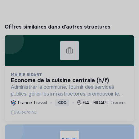
Offres similaires dans d'autres structures
MAIRIE BIDART
econome de la cuisine centrale (h/f)
Administrer la commune, fournir des services
publics, gérer les infrastructures, promouvoir le
tourisme, et mettre en œuvre des politiques pour
France Travail
64 - BIDART, France
CDD
une transition écologique et sociale durable.
Aujourd'hui