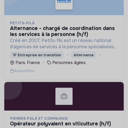
PETITS-FILS
alternance - chargé de coordination dans
les services à la personne (h/f)
Créé en 2007, Petits-fils est un réseau national
d'agences de services à la personne spécialisées
dans l'aide à domicile pour les personnes âgées.
💡
Entreprise en transition
Alternance
Paris, France
Personnes âgées
Aujourd'hui
PIERRES POLE ET COMPAGNIE
opérateur polyvalent en viticulture (h/f)